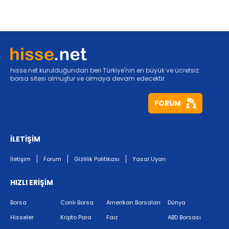
hisse.net kurulduğundan beri Türkiye'nin en büyük ve ücretsiz
borsa sitesi olmuştur ve olmaya devam edecektir.
FORUM
İLETİŞİM
İletişim
Forum
Gizlilik Politikası
Yasal Uyarı
HIZLI ERİŞİM
Borsa
Canlı Borsa
Amerikan Borsaları
Dünya
Hisseler
Kripto Para
Faiz
ABD Borsası