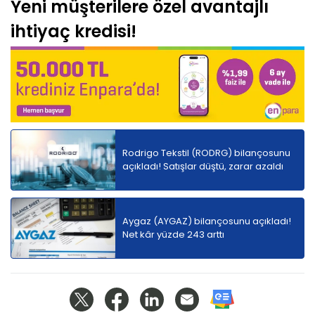
Yeni müşterilere özel avantajlı
ihtiyaç kredisi!
Rodrigo Tekstil (RODRG) bilançosunu
açıkladı! Satışlar düştü, zarar azaldı
Aygaz (AYGAZ) bilançosunu açıkladı!
Net kâr yüzde 243 arttı