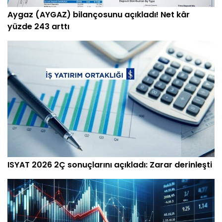
Aygaz (AYGAZ) bilançosunu açıkladı! Net kâr
yüzde 243 arttı
ISYAT 2026 2Ç sonuçlarını açıkladı: Zarar derinleşti