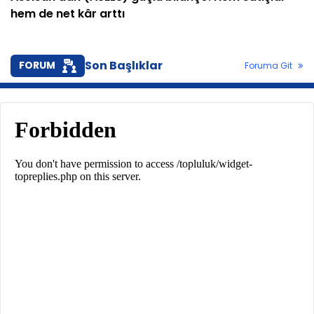
hem de net kâr arttı
Son Başlıklar
FORUM
Foruma Git