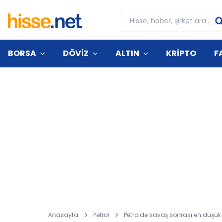
BORSA
DÖVİZ
ALTIN
KRİPTO
F
Anasayfa
Petrol
Petrolde savaş sonrası en düşük