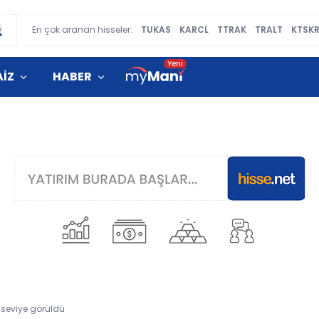
En çok aranan hisseler:
TUKAS
KARCL
TTRAK
TRALT
KTSK
AİZ
HABER
 seviye görüldü