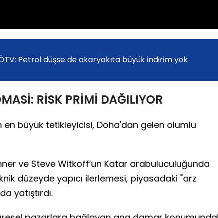
ÖTV: Petrol düşse de akaryakıta büyük indirim yok
MASİ: RİSK PRİMİ DAĞILIYOR
n en büyük tetikleyicisi, Doha'dan gelen olumlu
hner ve Steve Witkoff’un Katar arabuluculuğunda
knik düzeyde yapıcı ilerlemesi, piyasadaki "arz
da yatıştırdı.
i küresel pazarlara bağlayan ana damar konumunda