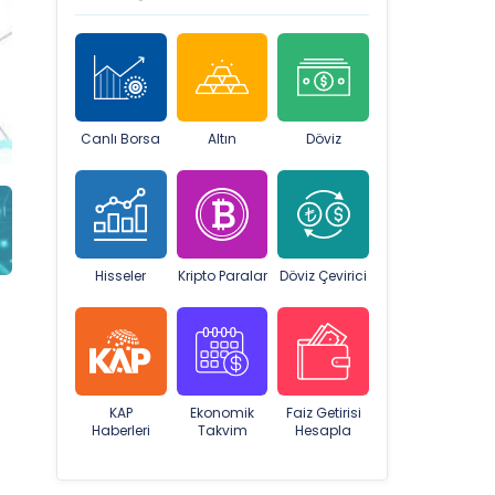
Canlı Borsa
Altın
Döviz
Hisseler
Kripto Paralar
Döviz Çevirici
KAP
Ekonomik
Faiz Getirisi
Haberleri
Takvim
Hesapla