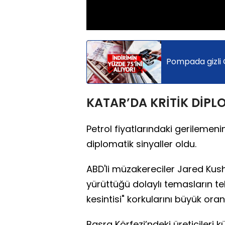
Pompada gizli 
KATAR’DA KRİTİK DİPLO
Petrol fiyatlarındaki gerilemeni
diplomatik sinyaller oldu.
ABD'li müzakereciler Jared Kus
yürüttüğü dolaylı temasların te
kesintisi" korkularını büyük oran
Basra Körfezi’ndeki üreticiler