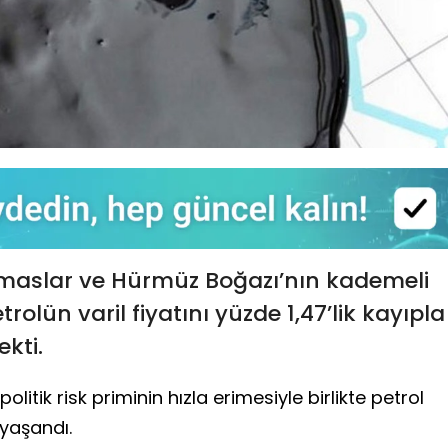
emaslar ve Hürmüz Boğazı’nın kademeli
rolün varil fiyatını yüzde 1,47’lik kayıpla
kti.
olitik risk priminin hızla erimesiyle birlikte petrol
 yaşandı.