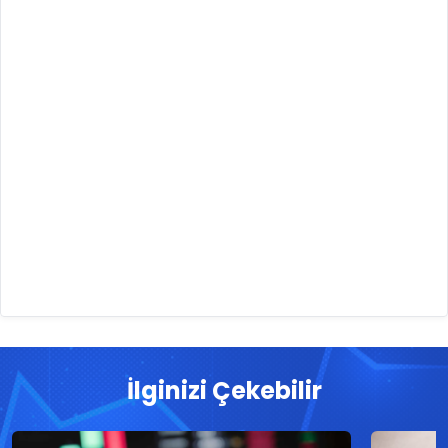
İlginizi Çekebilir