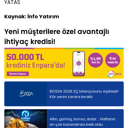
YATAS
Kaynak: İnfo Yatırım
Yeni müşterilere özel avantajlı
ihtiyaç kredisi!
BOSSA 2026 2Ç bilançosunu açıkladı!
Kâr yerini zarara bıraktı
Altın, gümüş, borsa, dolar... Haftanın
en çok kazandıranı belli oldu