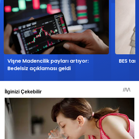
Vişne Madencilik payları artıyor:
BES tari
Bedelsiz açıklaması geldi