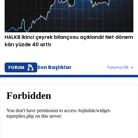
HALKB ikinci çeyrek bilançosu açıklandı! Net dönem
kârı yüzde 40 arttı
Son Başlıklar
FORUM
Foruma Git