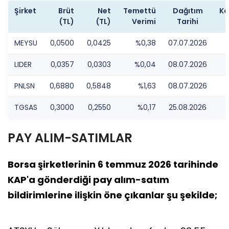
Şirket
Brüt
Net
Temettü
Dağıtım
Ka
(TL)
(TL)
Verimi
Tarihi
MEYSU
0,0500
0,0425
%0,38
07.07.2026
LIDER
0,0357
0,0303
%0,04
08.07.2026
PNLSN
0,6880
0,5848
%1,63
08.07.2026
TGSAS
0,3000
0,2550
%0,17
25.08.2026
PAY ALIM-SATIMLAR
Borsa şirketlerinin 6 temmuz 2026 tarihinde
KAP'a gönderdiği pay alım-satım
bildirimlerine ilişkin öne çıkanlar şu şekilde;