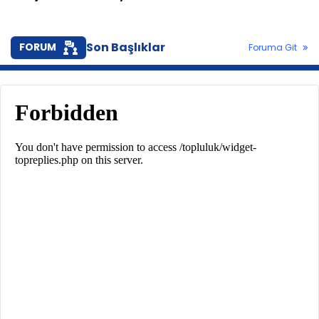
Son Başlıklar
FORUM
Foruma Git