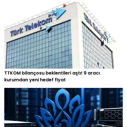
TTKOM bilançosu beklentileri aştı! 9 aracı
kurumdan yeni hedef fiyat