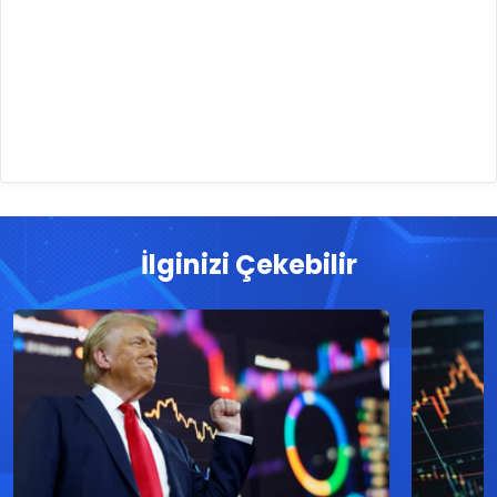
İlginizi Çekebilir