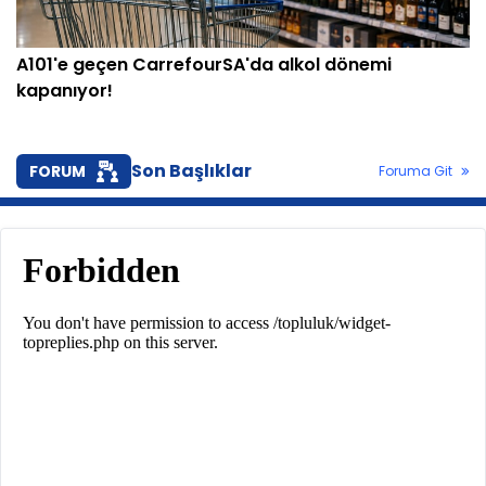
A101'e geçen CarrefourSA'da alkol dönemi
kapanıyor!
Son Başlıklar
FORUM
Foruma Git