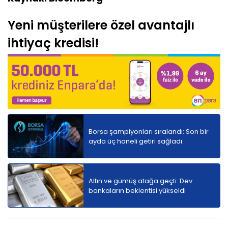
Yeni müşterilere özel avantajlı
ihtiyaç kredisi!
Borsa şampiyonları sıralandı: Son bir
ayda üç haneli getiri sağladı
Altın ve gümüş atağa geçti: Dev
bankaların beklentisi yükseldi