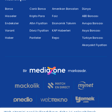
Borsa
Canlı Borsa
Amerikan Borsaları
Dünya
Hisseler
Kripto Para
Faiz
ABD Borsası
Endeksler
Altın Fiyatları
Ekonomik Takvim
Avrupa Borsası
Varant
Döviz Fiyatları
KAP Haberleri
Asya Borsası
Haber
Pariteler
Repo
Türkiye Borsası
Akaryakıt Fiyatları
Bir
markasıdır.