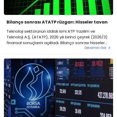
Bilanço sonrası ATATP rüzgarı: Hisseler tavan
Teknoloji sektörünün iddialı ismi ATP Yazılım ve
Teknoloji A.Ş. (ATATP), 2026 yılı birinci çeyrek (2026/3)
finansal sonuçlarını açıkladı. Bilanço sonrası hisseler
Devamını Gör
güne tavanla giriş yaptı.