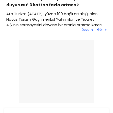
duyurusu! 3 kattan fazla artacak
Ata Turizm (ATATP), yüzde 100 bağlı ortaklığı olan
Novus Turizm Gayrimenkul Yatırımları ve Ticaret
A.Ş.'nin sermayesini devasa bir oranla artırma kararı
Devamını Gör
aldığını Kamuyu Aydınlatma Platformu (KAP)
üzerinden duyurdu. 19 Şubat 2026 tarihinde alınan
yönetim kurulu kararıyla, şirketin sermaye yapısında
köklü bir değişikliğe gidiliyor.