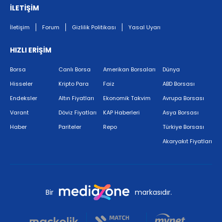
İLETİŞİM
İletişim
Forum
Gizlilik Politikası
Yasal Uyarı
HIZLI ERİŞİM
Borsa
Canlı Borsa
Amerikan Borsaları
Dünya
Hisseler
Kripto Para
Faiz
ABD Borsası
Endeksler
Altın Fiyatları
Ekonomik Takvim
Avrupa Borsası
Varant
Döviz Fiyatları
KAP Haberleri
Asya Borsası
Haber
Pariteler
Repo
Türkiye Borsası
Akaryakıt Fiyatları
Bir
markasıdır.