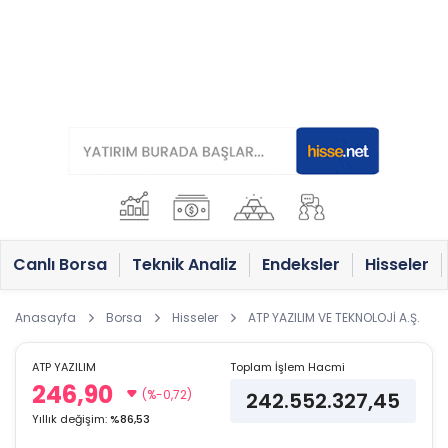
Canlı Borsa
Teknik Analiz
Endeksler
Hisseler
Anasayfa
Borsa
Hisseler
ATP YAZILIM VE TEKNOLOJİ A.Ş.
ATP YAZILIM
Toplam İşlem Hacmi
246,90
(%-0,72)
242.552.327,45
Yıllık değişim:
%86,53