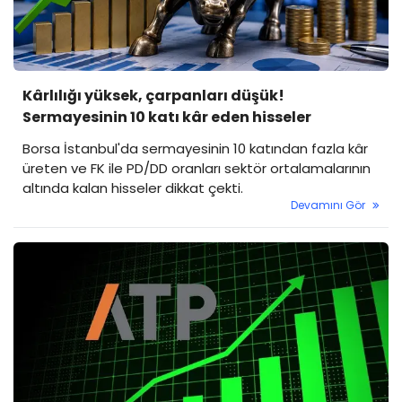
Kârlılığı yüksek, çarpanları düşük!
Sermayesinin 10 katı kâr eden hisseler
Borsa İstanbul'da sermayesinin 10 katından fazla kâr
üreten ve FK ile PD/DD oranları sektör ortalamalarının
altında kalan hisseler dikkat çekti.
Devamını Gör