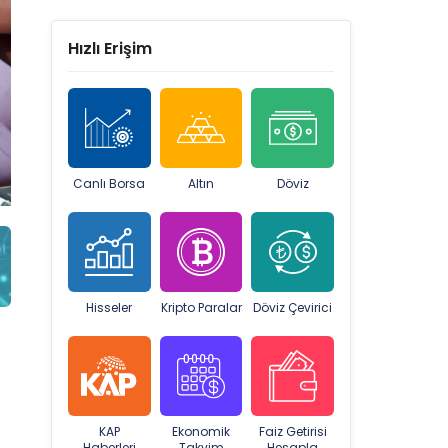
Hızlı Erişim
Canlı Borsa
Altın
Döviz
Hisseler
Kripto Paralar
Döviz Çevirici
KAP
Ekonomik
Faiz Getirisi
Haberleri
Takvim
Hesapla