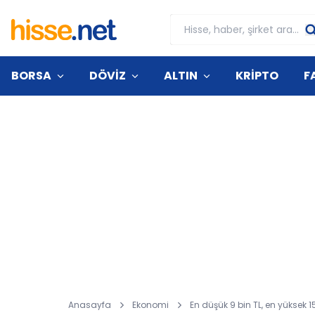
BORSA
DÖVİZ
ALTIN
KRİPTO
F
Anasayfa
Ekonomi
En düşük 9 bin TL, en yüksek 1