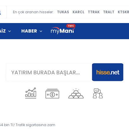
En çok aranan hisseler:
TUKAS
KARCL
TTRAK
TRALT
KTSK
AİZ
HABER
54 bin TL! Trafik sigortasına zam