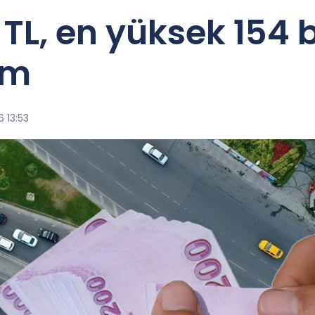
TL, en yüksek 154 b
am
 13:53