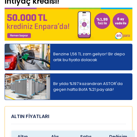
ihtiyaç kredisi!
Benzine 1,56 TL zam geliyor! Bir depo
artık bu fiyata dolacak
Bir yılda %197 kazandıran ASTOR'da
geçen hafta BofA %21 pay aldı!
ALTIN FİYATLARI
Altın
Alış
Satış
Değişim