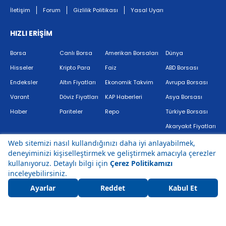
İletişim
Forum
Gizlilik Politikası
Yasal Uyarı
HIZLI ERİŞİM
Borsa
Canlı Borsa
Amerikan Borsaları
Dünya
Hisseler
Kripto Para
Faiz
ABD Borsası
Endeksler
Altın Fiyatları
Ekonomik Takvim
Avrupa Borsası
Varant
Döviz Fiyatları
KAP Haberleri
Asya Borsası
Haber
Pariteler
Repo
Türkiye Borsası
Akaryakıt Fiyatları
Bir
markasıdır.