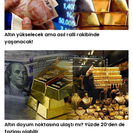
Altın yükselecek ama asıl ralli rakibinde
yaşanacak!
Altın doyum noktasına ulaştı mı? Yüzde 20’den de
fazlası olabilir