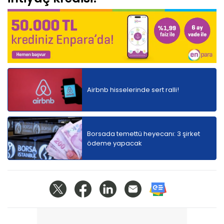
Airbnb hisselerinde sert ralli!
Borsada temettü heyecanı: 3 şirket
ödeme yapacak