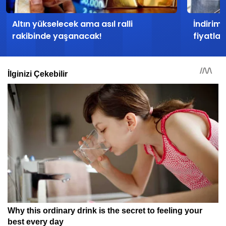
Altın yükselecek ama asıl ralli
İndirim
rakibinde yaşanacak!
fiyatlar