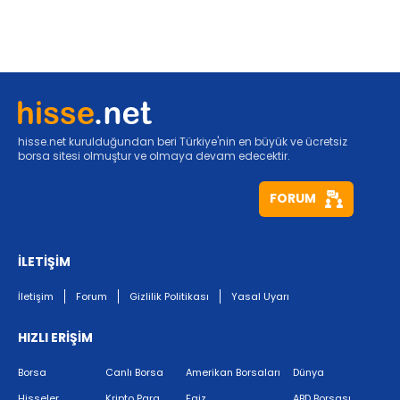
hisse.net kurulduğundan beri Türkiye'nin en büyük ve ücretsiz
borsa sitesi olmuştur ve olmaya devam edecektir.
FORUM
İLETİŞİM
İletişim
Forum
Gizlilik Politikası
Yasal Uyarı
HIZLI ERİŞİM
Borsa
Canlı Borsa
Amerikan Borsaları
Dünya
Hisseler
Kripto Para
Faiz
ABD Borsası