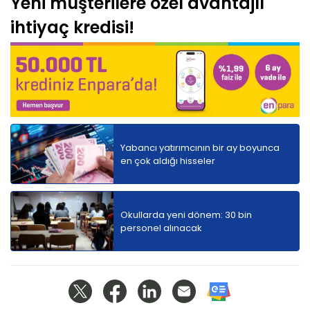
Yeni müşterilere özel avantajlı
ihtiyaç kredisi!
Yabancı yatırımcının bir ay boyunca
en çok aldığı hisseler
Okullarda yeni dönem: 30 bin
personel alınacak