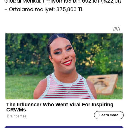
Global Menkul: 1 milyon 193 bin 692 lot (%22,01)
– Ortalama maliyet: 375,866 TL