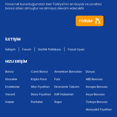
hisse.net kurulduğundan beri Türkiye'nin en büyük ve ücretsiz
borsa sitesi olmuştur ve olmaya devam edecektir.
FORUM
İLETİŞİM
İletişim
Forum
Gizlilik Politikası
Yasal Uyarı
HIZLI ERİŞİM
Borsa
Canlı Borsa
Amerikan Borsaları
Dünya
Hisseler
Kripto Para
Faiz
ABD Borsası
Endeksler
Altın Fiyatları
Ekonomik Takvim
Avrupa Borsası
Varant
Döviz Fiyatları
KAP Haberleri
Asya Borsası
Haber
Pariteler
Repo
Türkiye Borsası
Akaryakıt Fiyatları