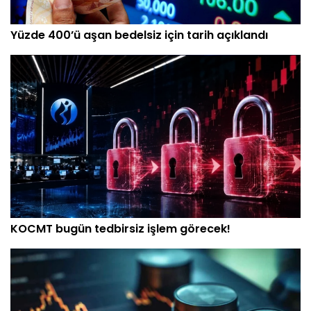
Yüzde 400’ü aşan bedelsiz için tarih açıklandı
KOCMT bugün tedbirsiz işlem görecek!