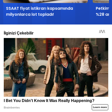
SSAAT fiyat istikrarı kapsamında
Petkim 
milyonlarca lot topladı!
%28 artt