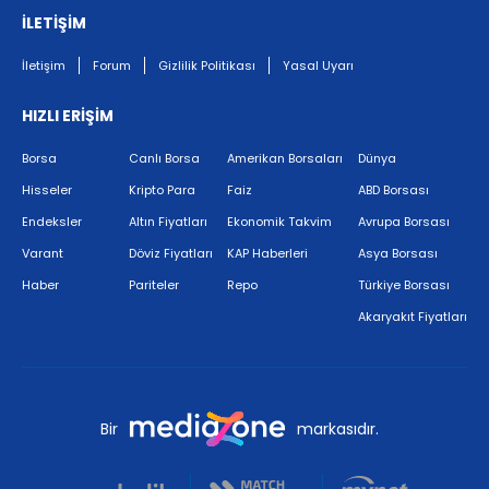
İLETİŞİM
İletişim
Forum
Gizlilik Politikası
Yasal Uyarı
HIZLI ERİŞİM
Borsa
Canlı Borsa
Amerikan Borsaları
Dünya
Hisseler
Kripto Para
Faiz
ABD Borsası
Endeksler
Altın Fiyatları
Ekonomik Takvim
Avrupa Borsası
Varant
Döviz Fiyatları
KAP Haberleri
Asya Borsası
Haber
Pariteler
Repo
Türkiye Borsası
Akaryakıt Fiyatları
Bir
markasıdır.