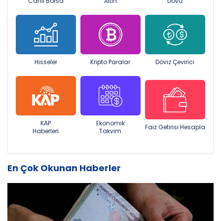
Canlı Borsa
Altın
Döviz
Hisseler
Kripto Paralar
Döviz Çevirici
KAP
Ekonomik
Faiz Getirisi Hesapla
Haberleri
Takvim
En Çok Okunan Haberler