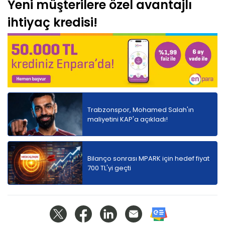
Yeni müşterilere özel avantajlı
ihtiyaç kredisi!
Trabzonspor, Mohamed Salah'ın
maliyetini KAP'a açıkladı!
Bilanço sonrası MPARK için hedef fiyat
700 TL'yi geçti