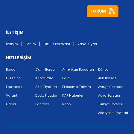
FORUM
İLETİŞİM
İletişim
Forum
Gizlilik Politikası
Yasal Uyarı
HIZLI ERİŞİM
Borsa
Canlı Borsa
Amerikan Borsaları
Dünya
Hisseler
Kripto Para
Faiz
ABD Borsası
Endeksler
Altın Fiyatları
Ekonomik Takvim
Avrupa Borsası
Varant
Döviz Fiyatları
KAP Haberleri
Asya Borsası
Haber
Pariteler
Repo
Türkiye Borsası
Akaryakıt Fiyatları