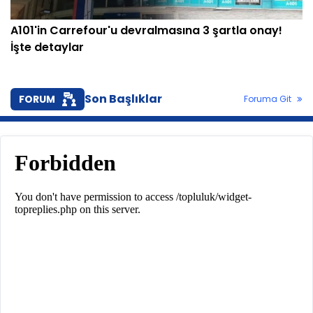
A101'in Carrefour'u devralmasına 3 şartla onay!
İşte detaylar
Son Başlıklar
FORUM
Foruma Git