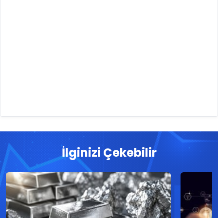
İlginizi Çekebilir