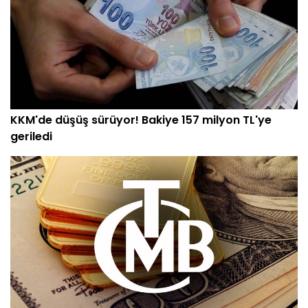
KKM'de düşüş sürüyor! Bakiye 157 milyon TL'ye
geriledi