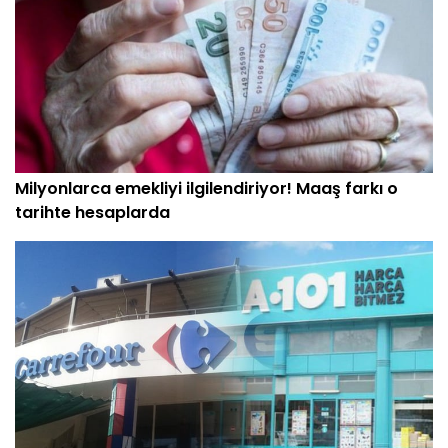
Milyonlarca emekliyi ilgilendiriyor! Maaş farkı o
tarihte hesaplarda