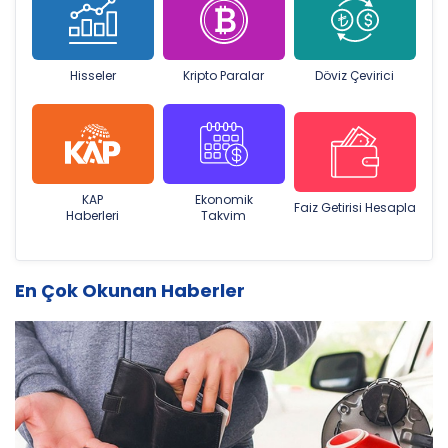
Hisseler
Kripto Paralar
Döviz Çevirici
KAP
Ekonomik
Faiz Getirisi Hesapla
Haberleri
Takvim
En Çok Okunan Haberler