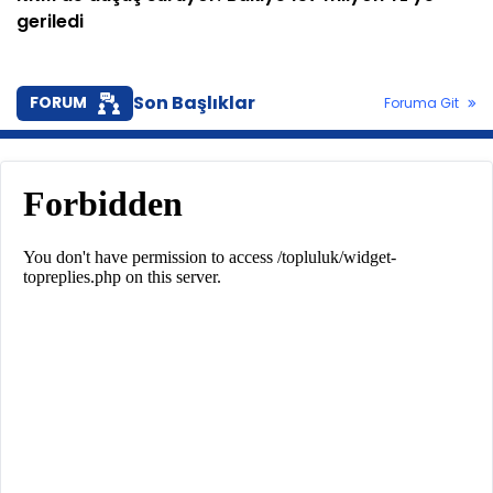
geriledi
Son Başlıklar
FORUM
Foruma Git