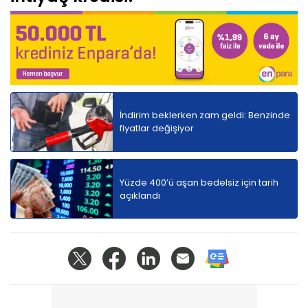
İndirim beklerken zam geldi: Benzinde
fiyatlar değişiyor
Yüzde 400’ü aşan bedelsiz için tarih
açıklandı