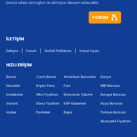
borsa sitesi olmuştur ve olmaya devam edecektir.
FORUM
İLETİŞİM
İletişim
Forum
Gizlilik Politikası
Yasal Uyarı
HIZLI ERİŞİM
Borsa
Canlı Borsa
Amerikan Borsaları
Dünya
Hisseler
Kripto Para
Faiz
ABD Borsası
Endeksler
Altın Fiyatları
Ekonomik Takvim
Avrupa Borsası
Varant
Döviz Fiyatları
KAP Haberleri
Asya Borsası
Haber
Pariteler
Repo
Türkiye Borsası
Akaryakıt Fiyatları