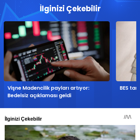
İlginizi Çekebilir
Vişne Madencilik payları artıyor:
BES tari
Bedelsiz açıklaması geldi