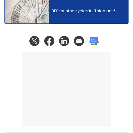
BES tarihi seviyelerde: Talep arttı!