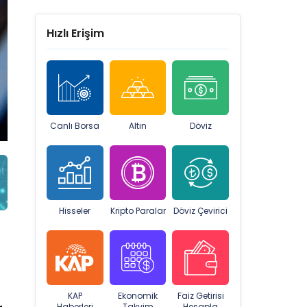
Hızlı Erişim
Canlı Borsa
Altın
Döviz
Hisseler
Kripto Paralar
Döviz Çevirici
KAP
Ekonomik
Faiz Getirisi
Haberleri
Takvim
Hesapla