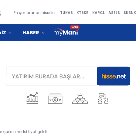
En çok aranan hisseler:
TUKAS
KTSKR
KARCL
ASELS
SKBN
AİZ
HABER
koşarken hedef fiyat geldi