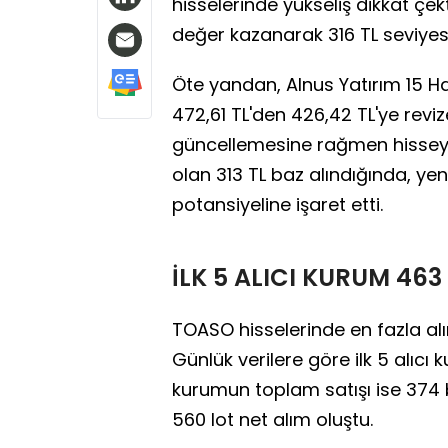
hisselerinde yükseliş dikkat çekti
değer kazanarak 316 TL seviyes
Öte yandan, Alnus Yatırım 15 Ha
472,61 TL'den 426,42 TL'ye reviz
güncellemesine rağmen hisseye i
olan 313 TL baz alındığında, yen
potansiyeline işaret etti.
İLK 5 ALICI KURUM 463 
TOASO hisselerinde en fazla al
Günlük verilere göre ilk 5 alıcı 
kurumun toplam satışı ise 374 b
560 lot net alım oluştu.