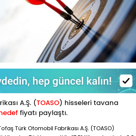
kası A.Ş. (
TOASO
) hisseleri tavana
hedef
fiyatı paylaştı.
Tofaş Türk Otomobil Fabrikası A.Ş. (TOASO)