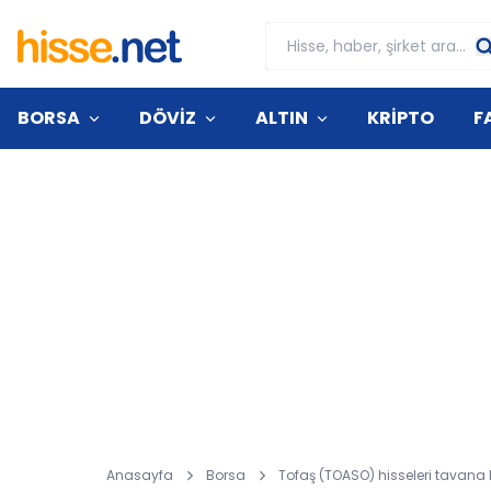
BORSA
DÖVİZ
ALTIN
KRİPTO
F
Anasayfa
Borsa
Tofaş (TOASO) hisseleri tavana 