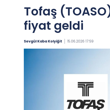
Tofaş (TOASO)
fiyat geldi
Sevgül Kaba Kolyiğit
15.06.2026 17:59