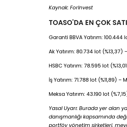
Kaynak: ForInvest
TOASO'DA EN ÇOK SAT
Garanti BBVA Yatırım: 100.444 lot
Ak Yatırım: 80.734 lot (%13,37) –
HSBC Yatırım: 78.595 lot (%13,01
İş Yatırım: 71.788 lot (%11,89) – 
Meksa Yatırım: 43.190 lot (%7,15
Yasal Uyarı: Burada yer alan yat
danışmanlığı kapsamında değild
portföy yönetim şirketleri, me