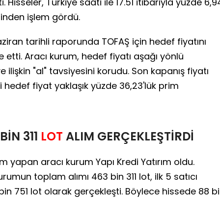
. Hisseler, Türkiye saati ile 17.51 itibarıyla yüzde 6,9
inden işlem gördü.
ziran tarihli raporunda TOFAŞ için hedef fiyatını
e etti. Aracı kurum, hedef fiyatı aşağı yönlü
lişkin "al" tavsiyesini korudu. Son kapanış fiyatı
i hedef fiyat yaklaşık yüzde 36,23'lük prim
BİN 311
LOT
ALIM GERÇEKLEŞTİRDİ
ım yapan aracı kurum Yapı Kredi Yatırım oldu.
kurumun toplam alımı 463 bin 311 lot, ilk 5 satıcı
in 751 lot olarak gerçekleşti. Böylece hissede 88 b