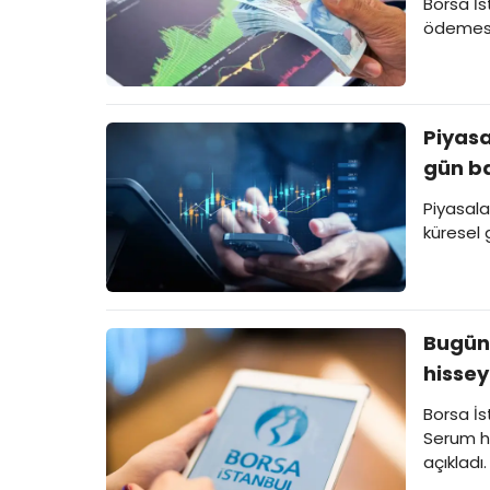
Borsa İs
ödemesi 
Piyasa
gün ba
Piyasala
küresel 
Bugün 
hissey
Borsa İs
Serum hi
açıkladı.