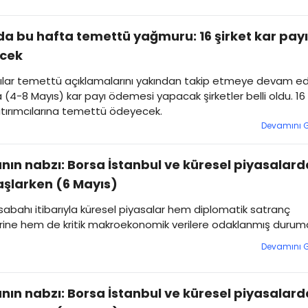
a bu hafta temettü yağmuru: 16 şirket kar payı
cek
ılar temettü açıklamalarını yakından takip etmeye devam ed
 (4-8 Mayıs) kar payı ödemesi yapacak şirketler belli oldu. 16
atırımcılarına temettü ödeyecek.
Devamını 
nın nabzı: Borsa İstanbul ve küresel piyasalard
şlarken (6 Mayıs)
sabahı itibarıyla küresel piyasalar hem diplomatik satranç
rine hem de kritik makroekonomik verilere odaklanmış durum
Devamını 
nın nabzı: Borsa İstanbul ve küresel piyasalard