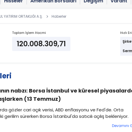
Hisseler
Amerikan Borsaları
Değişim
Varant
 YATIRIM ORTAKLIĞI A.Ş.
Haberler
Toplam İşlem Hacmi
Hızlı Er
120.008.309,71
Şirke
Serm
eri
nın nabzı: Borsa İstanbul ve küresel piyasalard
aşlarken (13 Temmuz)
rda gözler cari açık verisi, ABD enflasyonu ve Fed'de. Orta
i gerilim sürerken Borsa İstanbul'da satıcılı açılış bekleniyor.
Devamını 