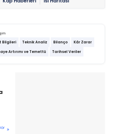
Kap Haberleri
Isı Haritası
işim
t Bilgileri
Teknik Analiz
Bilanço
Kâr Zarar
aye Artırımı ve Temettü
Tarihsel Veriler
a
Gör