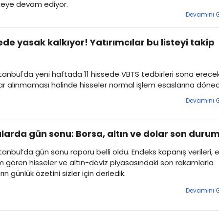
eye devam ediyor.
Devamını 
sede yasak kalkıyor! Yatırımcılar bu listeyi takip
tanbul'da yeni haftada 11 hissede VBTS tedbirleri sona erecek
ar alınmaması halinde hisseler normal işlem esaslarına dönec
Devamını 
larda gün sonu: Borsa, altın ve dolar son duru
tanbul’da gün sonu raporu belli oldu. Endeks kapanış verileri, 
m gören hisseler ve altın-döviz piyasasındaki son rakamlarla
ın günlük özetini sizler için derledik.
Devamını 