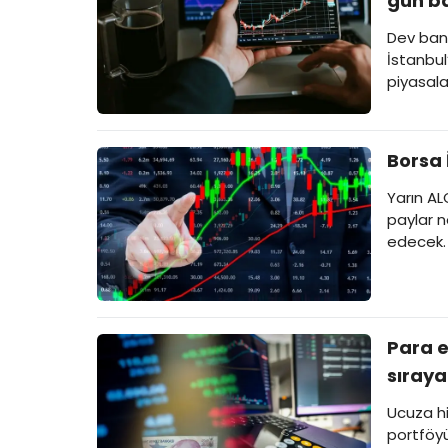
gün ba
Dev ban
İstanbul
piyasala
Borsa 
Yarın AL
paylar 
edecek.
Para e
sıraya
Ucuza hi
portföyü