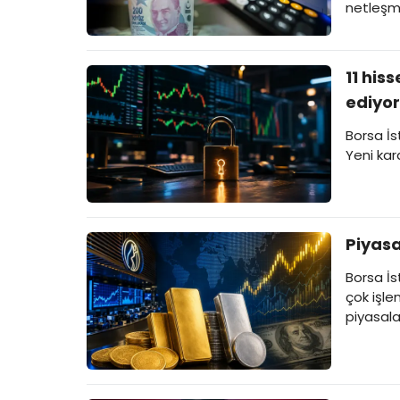
netleşm
11 his
ediyor
Borsa İs
Yeni kar
Piyasa
Borsa İs
çok işle
piyasalar