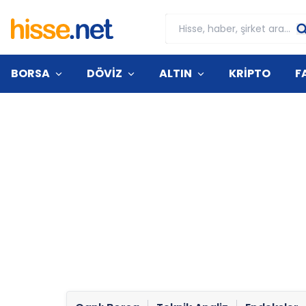
BORSA
DÖVİZ
ALTIN
KRİPTO
F