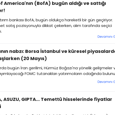
f America'nın (BofA) bugün aldığı ve sattığı
er!
atırım bankası BofA, bugün oldukça hareketli bir gün geçiriyor.
et satış pozisyonuyla dikkat çekerken, alım tarafında seçici
.
Devamını 
nın nabzı: Borsa İstanbul ve küresel piyasalard
şlarken (20 Mayıs)
rda bugün İran gerilimi, Hürmüz Boğazı'na yönelik gelişmeler 
ayımlayacağı FOMC tutanakları yatırımcıların odağında bulunu
Devamını 
 ASUZU, GIPTA... Temettü hisselerinde fiyatlar
i