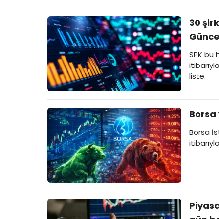
30 şir
Güncel
SPK bu 
itibarıy
liste.
Borsa 
Borsa İs
itibarıy
Piyasa