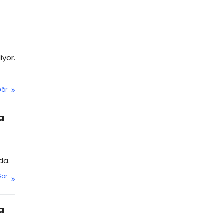
iyor.
Gör
a
da.
Gör
a