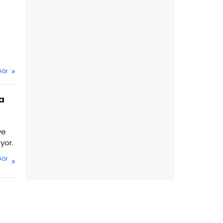
Gör
a
ve
yor.
Gör