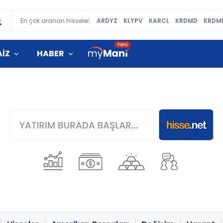
En çok aranan hisseler:
ARDYZ
KLYPV
KARCL
KRDMD
KRDM
AİZ
HABER