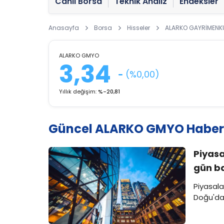
Canlı Borsa
Teknik Analiz
Endeksler
Anasayfa
Borsa
Hisseler
ALARKO GAYRİMENKUL
ALARKO GMYO
3,34
(%0,00)
Yıllık değişim:
%-20,81
Güncel ALARKO GMYO Haberl
Piyasa
gün b
Piyasala
Doğu'dak