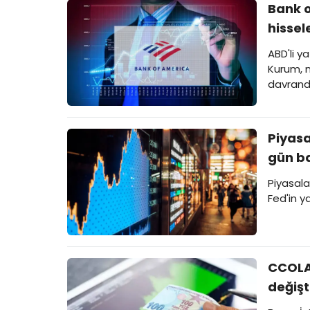
Bank o
hissel
ABD'li y
Kurum, n
davrandı
Piyasa
gün ba
Piyasala
Fed'in y
CCOLA,
değişt