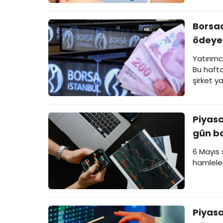
Borsad
ödeye
Yatırımc
Bu hafta
şirket y
Piyasa
gün ba
6 Mayıs 
hamlele
Piyasa