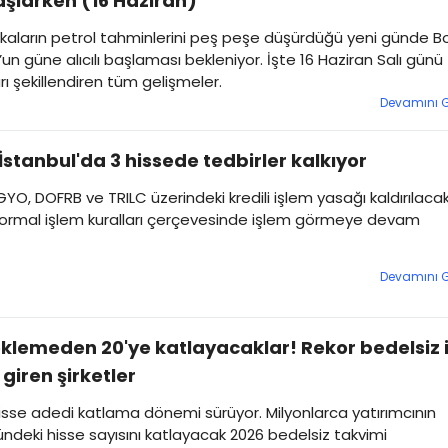
şlarken (16 Haziran)
kaların petrol tahminlerini peş peşe düşürdüğü yeni günde B
’un güne alıcılı başlaması bekleniyor. İşte 16 Haziran Salı günü
rı şekillendiren tüm gelişmeler.
Devamını 
İstanbul'da 3 hissede tedbirler kalkıyor
GYO, DOFRB ve TRILC üzerindeki kredili işlem yasağı kaldırılaca
normal işlem kuralları çerçevesinde işlem görmeye devam
Devamını 
klemeden 20'ye katlayacaklar! Rekor bedelsiz 
 giren şirketler
sse adedi katlama dönemi sürüyor. Milyonlarca yatırımcının
ndeki hisse sayısını katlayacak 2026 bedelsiz takvimi