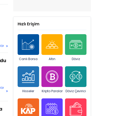
Hızlı Erişim
Gör
Canlı Borsa
Altın
Döviz
ldu
Gör
Hisseler
Kripto Paralar
Döviz Çevirici
a