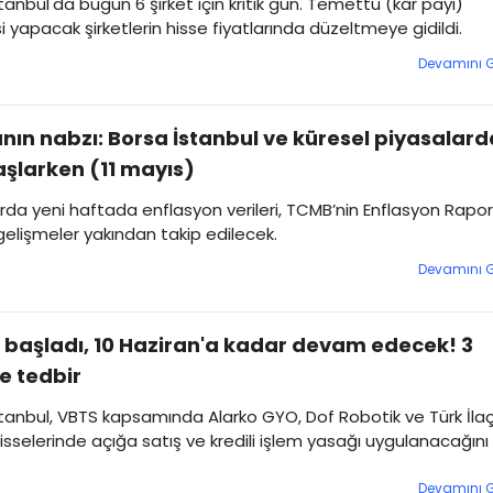
tanbul'da bugün 6 şirket için kritik gün. Temettü (kâr payı)
yapacak şirketlerin hisse fiyatlarında düzeltmeye gidildi.
Devamını 
nın nabzı: Borsa İstanbul ve küresel piyasalard
şlarken (11 mayıs)
rda yeni haftada enflasyon verileri, TCMB’nin Enflasyon Rapo
gelişmeler yakından takip edilecek.
Devamını 
başladı, 10 Haziran'a kadar devam edecek! 3
e tedbir
tanbul, VBTS kapsamında Alarko GYO, Dof Robotik ve Türk İla
sselerinde açığa satış ve kredili işlem yasağı uygulanacağını
Devamını 