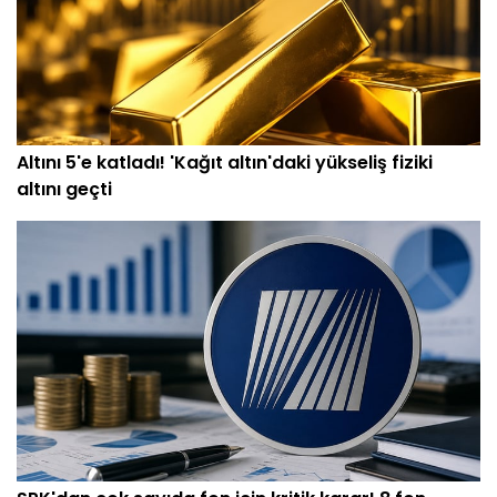
Altını 5'e katladı! 'Kağıt altın'daki yükseliş fiziki
altını geçti