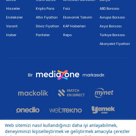
Hisseler
Kripto Para
Faiz
ABD Borsası
Endeksler
Altın Fiyatları
Ekonomik Takvim
Avrupa Borsası
Varant
Döviz Fiyatları
KAP Haberleri
Asya Borsası
Haber
Pariteler
Repo
Türkiye Borsası
Akaryakıt Fiyatları
Bir
markasıdır.