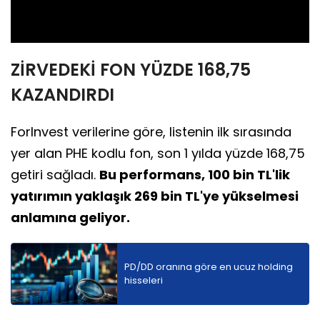
Video
ZİRVEDEKİ FON YÜZDE 168,75
KAZANDIRDI
ForInvest verilerine göre, listenin ilk sırasında
yer alan PHE kodlu fon, son 1 yılda yüzde 168,75
getiri sağladı.
Bu performans, 100 bin TL'lik
yatırımın yaklaşık 269 bin TL'ye yükselmesi
anlamına geliyor.
PD/DD oranına göre en ucuz holding
hisseleri