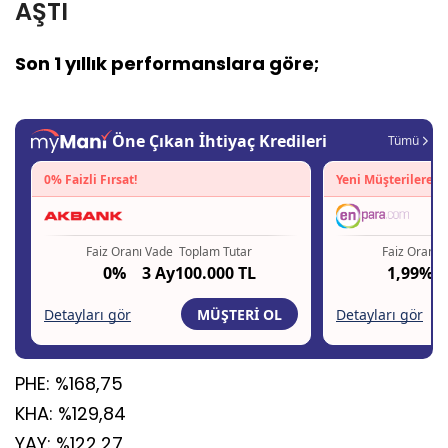
AŞTI
Son 1 yıllık performanslara göre;
PHE: %168,75
KHA: %129,84
YAY: %122,27