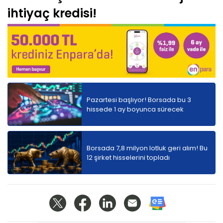
ihtiyaç kredisi!
Pazartesi başlıyor! Borsada bu 3
hissede 1 ay boyunca sürecek
Borsada 7,8 milyon lotluk geri alım! Bu
12 şirket hisselerini topladı