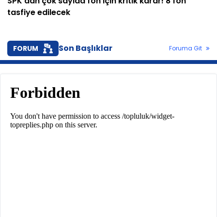
SPK'dan çok sayıda fon için kritik karar! 8 fon
tasfiye edilecek
Son Başlıklar
FORUM
Foruma Git