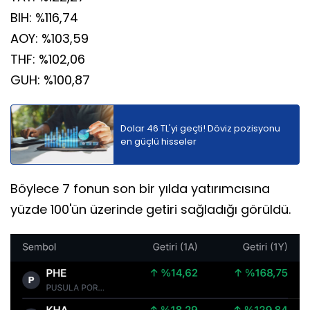
BIH: %116,74
AOY: %103,59
THF: %102,06
GUH: %100,87
Dolar 46 TL'yi geçti! Döviz pozisyonu
en güçlü hisseler
Böylece 7 fonun son bir yılda yatırımcısına
yüzde 100'ün üzerinde getiri sağladığı görüldü.