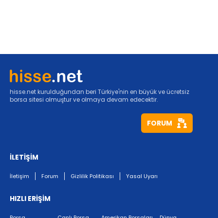
hisse.net kurulduğundan beri Türkiye'nin en büyük ve ücretsiz
borsa sitesi olmuştur ve olmaya devam edecektir.
FORUM
İLETİŞİM
İletişim
Forum
Gizlilik Politikası
Yasal Uyarı
HIZLI ERİŞİM
Borsa
Canlı Borsa
Amerikan Borsaları
Dünya