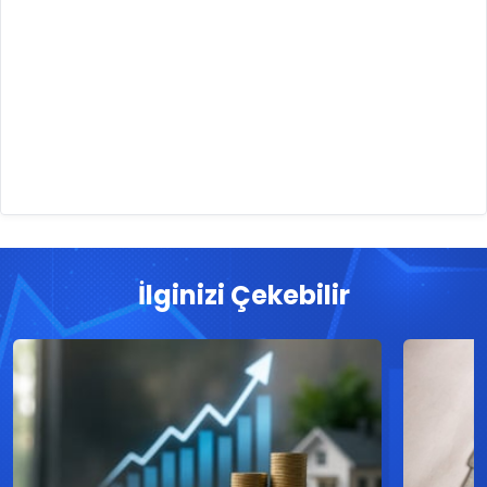
İlginizi Çekebilir