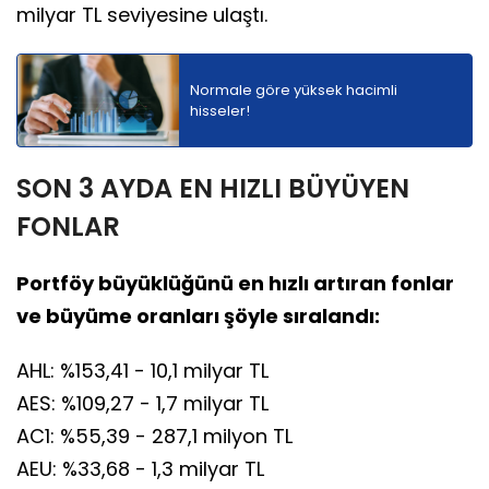
milyar TL seviyesine ulaştı.
Normale göre yüksek hacimli
hisseler!
SON 3 AYDA EN HIZLI BÜYÜYEN
FONLAR
Portföy büyüklüğünü en hızlı artıran fonlar
ve büyüme oranları şöyle sıralandı:
AHL: %153,41 - 10,1 milyar TL
AES: %109,27 - 1,7 milyar TL
AC1: %55,39 - 287,1 milyon TL
AEU: %33,68 - 1,3 milyar TL