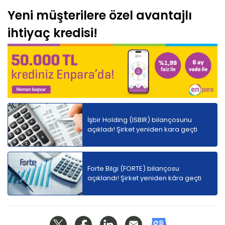
Yeni müşterilere özel avantajlı
ihtiyaç kredisi!
İşbir Holding (ISBIR) bilançosunu
açıkladı! Şirket yeniden kara geçti
Forte Bilgi (FORTE) bilançosu
açıklandı! Şirket yeniden kâra geçti