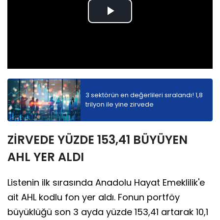
Play
Video
3 sektörün en değerlileri sıralandı! 1,8
trilyon ile yine zirvede
ZİRVEDE YÜZDE 153,41 BÜYÜYEN
AHL YER ALDI
Listenin ilk sırasında Anadolu Hayat Emeklilik'e
ait AHL kodlu fon yer aldı. Fonun portföy
büyüklüğü son 3 ayda yüzde 153,41 artarak 10,1