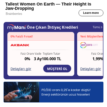
PD/DD oranı 0,25'e kadar düştü!
Enerji sektörünün ucuz hisseleri