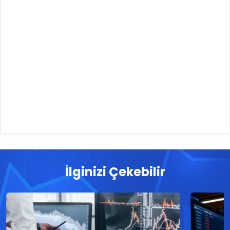
İlginizi Çekebilir