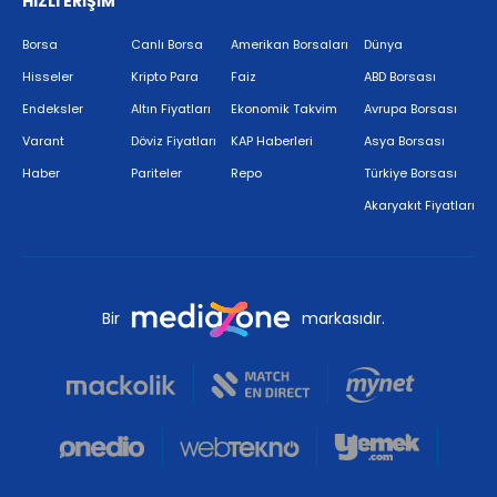
HIZLI ERİŞİM
Borsa
Canlı Borsa
Amerikan Borsaları
Dünya
Hisseler
Kripto Para
Faiz
ABD Borsası
Endeksler
Altın Fiyatları
Ekonomik Takvim
Avrupa Borsası
Varant
Döviz Fiyatları
KAP Haberleri
Asya Borsası
Haber
Pariteler
Repo
Türkiye Borsası
Akaryakıt Fiyatları
Bir
markasıdır.