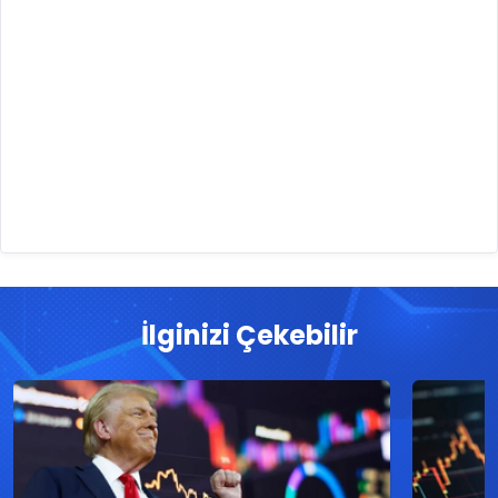
İlginizi Çekebilir