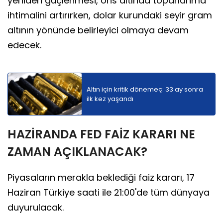
yeniden güçlenmesi, ons altında toparlanma
ihtimalini artırırken, dolar kurundaki seyir gram
altının yönünde belirleyici olmaya devam
edecek.
Altın için kritik dönemeç: 33 ay sonra
ilk kez yaşandı
HAZİRANDA FED FAİZ KARARI NE
ZAMAN AÇIKLANACAK?
Piyasaların merakla beklediği faiz kararı, 17
Haziran Türkiye saati ile 21:00'de tüm dünyaya
duyurulacak.