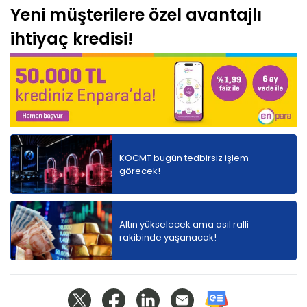
Yeni müşterilere özel avantajlı
ihtiyaç kredisi!
KOCMT bugün tedbirsiz işlem
görecek!
Altın yükselecek ama asıl ralli
rakibinde yaşanacak!