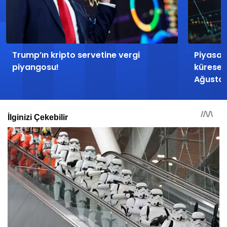
Trump’ın kripto servetine vergi
Piyasan
piyangosu!
küresel
Ağusto