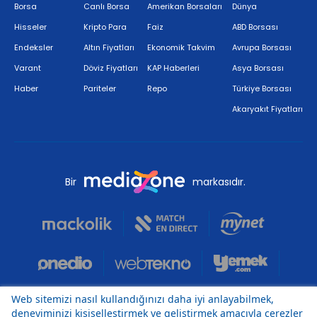
Borsa
Canlı Borsa
Amerikan Borsaları
Dünya
Hisseler
Kripto Para
Faiz
ABD Borsası
Endeksler
Altın Fiyatları
Ekonomik Takvim
Avrupa Borsası
Varant
Döviz Fiyatları
KAP Haberleri
Asya Borsası
Haber
Pariteler
Repo
Türkiye Borsası
Akaryakıt Fiyatları
Bir
markasıdır.