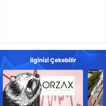
İlginizi Çekebilir