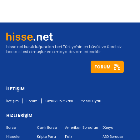
hisse.net kurulduğundan beri Türkiye'nin en büyük ve ücretsiz
borsa sitesi olmuştur ve olmaya devam edecektir.
FORUM
İLETİŞİM
İletişim
Forum
Gizlilik Politikası
Yasal Uyarı
HIZLI ERİŞİM
Borsa
Canlı Borsa
Amerikan Borsaları
Dünya
Hisseler
Kripto Para
Faiz
ABD Borsası