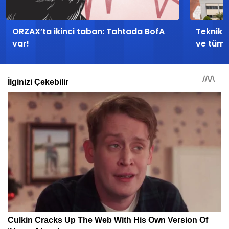
ORZAX’ta ikinci taban: Tahtada BofA
Teknika 
var!
ve tüm d