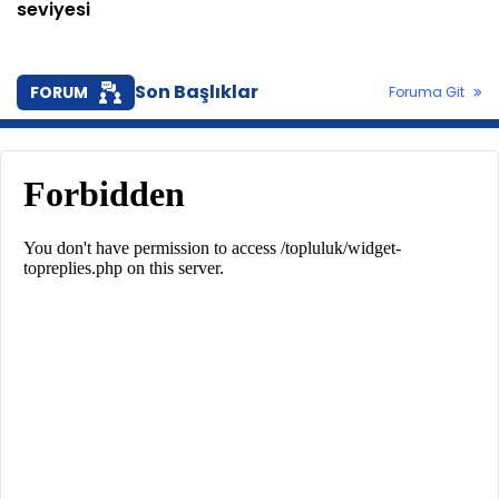
seviyesi
Son Başlıklar
FORUM
Foruma Git