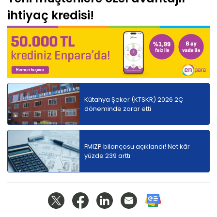
ihtiyaç kredisi!
Kütahya Şeker (KTSKR) 2026 2Ç
döneminde zarar etti
FMIZP bilançosu açıklandı! Net kâr
yüzde 239 arttı