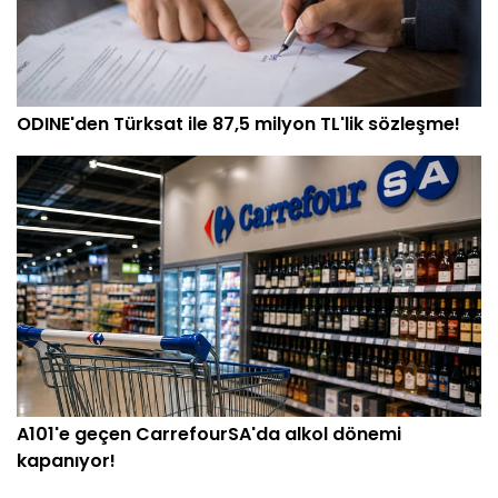
ODINE'den Türksat ile 87,5 milyon TL'lik sözleşme!
A101'e geçen CarrefourSA'da alkol dönemi
kapanıyor!