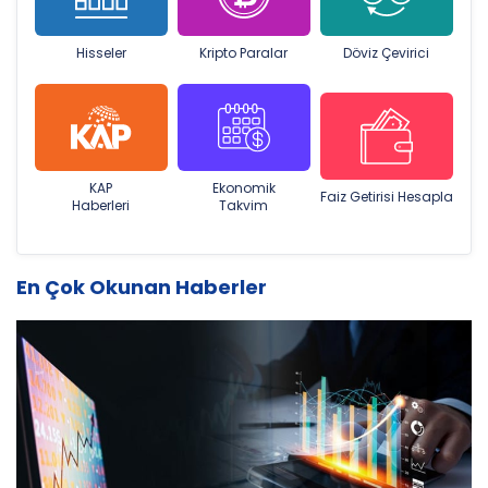
Hisseler
Kripto Paralar
Döviz Çevirici
KAP
Ekonomik
Faiz Getirisi Hesapla
Haberleri
Takvim
En Çok Okunan Haberler