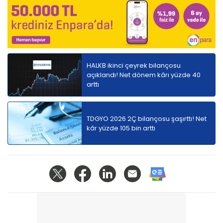
HALKB ikinci çeyrek bilançosu
açıklandı! Net dönem kârı yüzde 40
arttı
TDGYO 2026 2Ç bilançosu şaşırttı! Net
kâr yüzde 105 bin arttı