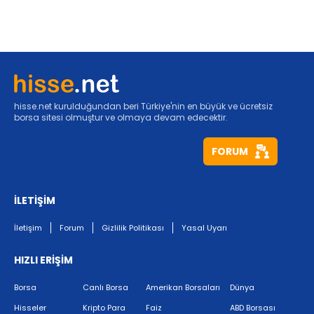
hisse.net kurulduğundan beri Türkiye'nin en büyük ve ücretsiz
borsa sitesi olmuştur ve olmaya devam edecektir.
FORUM
İLETİŞİM
İletişim
Forum
Gizlilik Politikası
Yasal Uyarı
HIZLI ERİŞİM
Borsa
Canlı Borsa
Amerikan Borsaları
Dünya
Hisseler
Kripto Para
Faiz
ABD Borsası