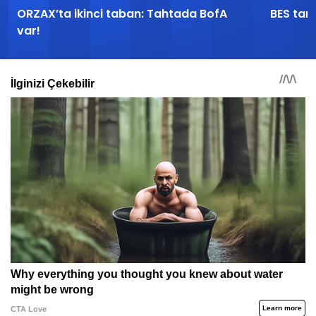
ORZAX’ta ikinci taban: Tahtada BofA
BES tari
var!