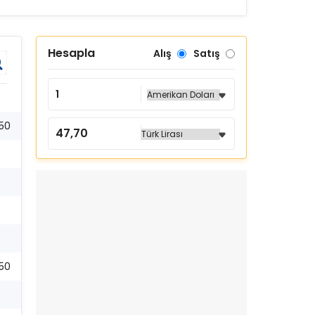
Hesapla
Alış
Satış
:50
:50