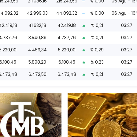
15.243,59
211.086,16
215.243,59
% 0,00
06 Ağu - 16
4.092,32
42.999,03
44.092,32
% 0,00
06 Ağu - 16
42.419,18
41.632,18
42.419,18
% 0,21
03:27
4.737,76
3.540,89
4.737,76
% 0,21
03:27
5.220,00
4.459,34
5.220,00
% 0,29
03:27
6.108,45
5.898,20
6.108,45
% 0,23
03:27
6.473,48
6.472,50
6.473,48
% 0,21
03:27