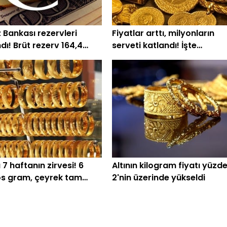
 Bankası rezervleri
Fiyatlar arttı, milyonların
dı! Brüt rezerv 164,4
serveti katlandı! İşte
dolara çıktı
Türkiye'nin altın haritası
 7 haftanın zirvesi! 6
Altının kilogram fiyatı yüzd
s gram, çeyrek tam
2'nin üzerinde yükseldi
yatları