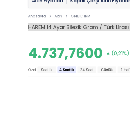
Altın Fiyatları
Kapalı Çarşı Altın Fiyatlar
Anasayfa
Altın
G14BIL:HRM
4.737,7600
(0,21%)
Özel
Saatlik
4 Saatlik
24 Saat
Günlük
1 Haf