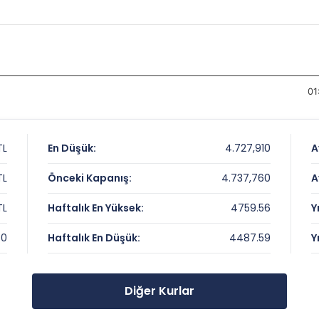
01
TL
En Düşük:
4.727,910
A
TL
Önceki Kapanış:
4.737,760
A
TL
Haftalık En Yüksek:
4759.56
Y
80
Haftalık En Düşük:
4487.59
Y
Diğer Kurlar