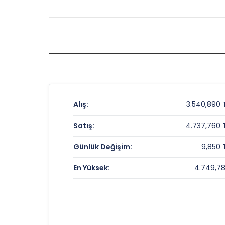
Alış:
3.540,890 
Satış:
4.737,760 
Günlük Değişim:
9,850 
En Yüksek:
4.749,7