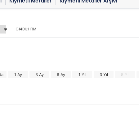
ı
Kıymetli Metaller
Kıymetli Metaller Arşivi
G14BIL:HRM
ta
1 Ay
3 Ay
6 Ay
1 Yıl
3 Yıl
5 Yıl