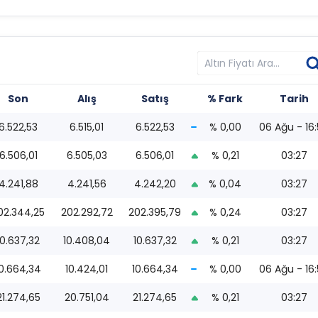
Son
Alış
Satış
% Fark
Tarih
6.522,53
6.515,01
6.522,53
% 0,00
06 Ağu - 16
6.506,01
6.505,03
6.506,01
% 0,21
03:27
4.241,88
4.241,56
4.242,20
% 0,04
03:27
02.344,25
202.292,72
202.395,79
% 0,24
03:27
10.637,32
10.408,04
10.637,32
% 0,21
03:27
10.664,34
10.424,01
10.664,34
% 0,00
06 Ağu - 16
21.274,65
20.751,04
21.274,65
% 0,21
03:27