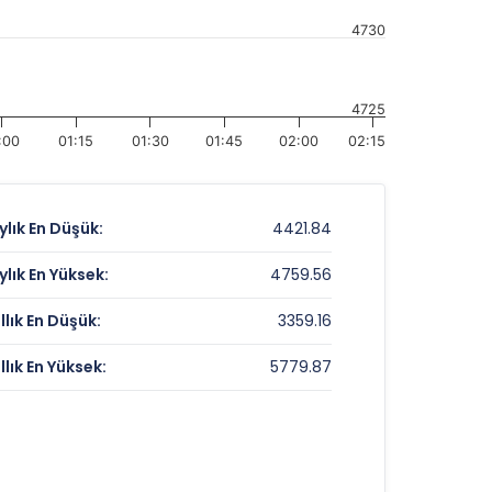
4730
4725
:00
01:15
01:30
01:45
02:00
02:15
ylık En Düşük:
4421.84
ylık En Yüksek:
4759.56
ıllık En Düşük:
3359.16
ıllık En Yüksek:
5779.87