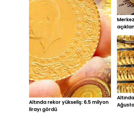
Merkez
açıklan
milyar 
Altında
Altında rekor yükseliş: 6.5 milyon
Ağusto
lirayı gördü
altın fi