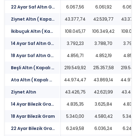
22 Ayar Saf Altın Gram/TL
6.067,56
6.061,92
6.067
Ziynet Altın ( Kapalı Çarşı )
43.377,74
42.539,77
43.377
İkibuçuk Altın ( Kapalı Çarşı )
108.045,17
106.349,42
108.045
14 Ayar Saf Altın Gram/TL
3.792,23
3.788,70
3.792,
18 Ayar Saf Altın Gram/TL
4.856,71
4.852,19
4.856,
Beşli Altın ( Kapalı Çarşı )
219.549,92
215.357,58
219.549
Ata Altın ( Kapalı Çarşı )
44.974,47
43.869,14
44.974
Ziynet Altın
43.426,75
42.621,99
43.426
14 Ayar Bilezik Gram
4.835,35
3.625,84
4.835,
18 Ayar Bilezik Gram
5.340,00
4.580,42
5.340
22 Ayar Bilezik Gram
6.249,58
6.036,24
6.249