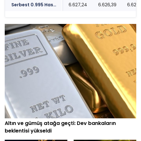
Serbest 0.995 Has Altın TL/Gr
6.627,24
6.626,39
6.627
Altın ve gümüş atağa geçti: Dev bankaların
beklentisi yükseldi