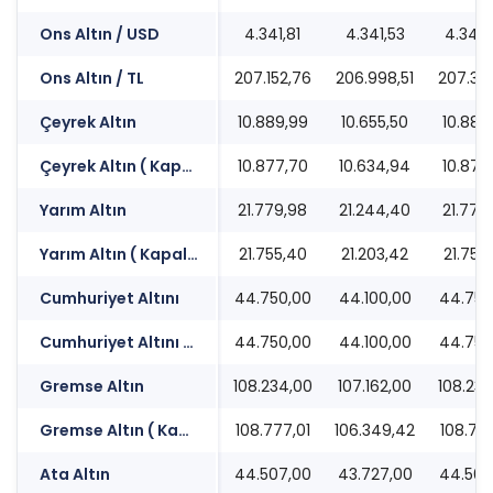
Ons Altın / USD
4.341,81
4.341,53
4.342
Ons Altın / TL
207.152,76
206.998,51
207.307
Çeyrek Altın
10.889,99
10.655,50
10.889
Çeyrek Altın ( Kapalı Çarşı )
10.877,70
10.634,94
10.877
Yarım Altın
21.779,98
21.244,40
21.779
Yarım Altın ( Kapalı Çarşı )
21.755,40
21.203,42
21.755
Cumhuriyet Altını
44.750,00
44.100,00
44.750
Cumhuriyet Altını ( Kapalı Çarşı )
44.750,00
44.100,00
44.750
Gremse Altın
108.234,00
107.162,00
108.234
Gremse Altın ( Kapalı Çarşı )
108.777,01
106.349,42
108.777
Ata Altın
44.507,00
43.727,00
44.507