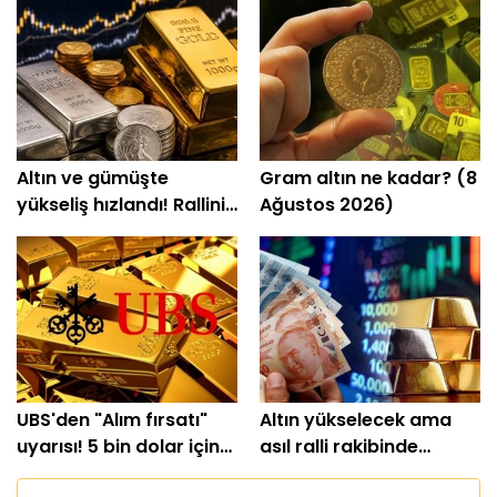
Altın ve gümüşte
Gram altın ne kadar? (8
yükseliş hızlandı! Rallinin
Ağustos 2026)
5 nedeni ortaya çıktı
UBS'den "Alım fırsatı"
Altın yükselecek ama
uyarısı! 5 bin dolar için
asıl ralli rakibinde
tarih verdi
yaşanacak!