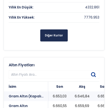
Yıllık En Düşük:
4332.861
Yıllık En Yüksek:
7776.953
Diğer Kurlar
Altın Fiyatları
İsim
Son
Alış
Satı
Gram Altın (Kapalı Çarşı)
6.653,03
6.646,84
6.653,
Gram Altın
6.660,55
6.659,69
6.660,