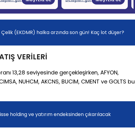
r Çelik (EKDMR) halka arzında son gün! Kaç lot düşer?
TIŞ VERİLERİ
nı 13,28 seviyesinde gerçekleşirken, AFYON,
 CIMSA, NUHCM, AKCNS, BUCIM, CMENT ve GOLTS bu
isse holding ve yatırım endeksinden çıkarılacak