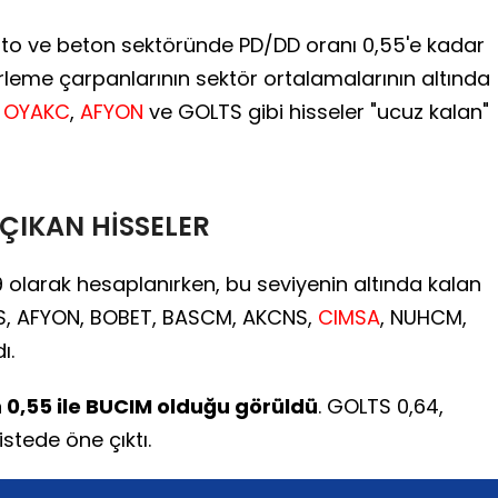
nto ve beton sektöründe PD/DD oranı 0,55'e kadar
ğerleme çarpanlarının sektör ortalamalarının altında
,
OYAKC
,
AFYON
ve GOLTS gibi hisseler "ucuz kalan"
ÇIKAN HİSSELER
 olarak hesaplanırken, bu seviyenin altında kalan
TS, AFYON, BOBET, BASCM, AKCNS,
CIMSA
, NUHCM,
ı.
n 0,55 ile BUCIM olduğu görüldü
. GOLTS 0,64,
stede öne çıktı.