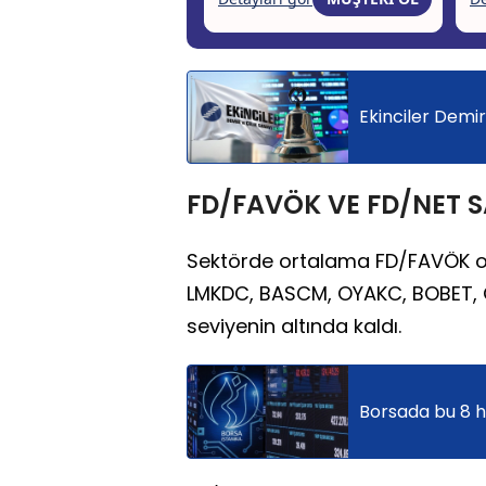
Ekinciler Demi
FD/FAVÖK VE FD/NET SA
Sektörde ortalama FD/FAVÖK ora
LMKDC, BASCM, OYAKC, BOBET,
seviyenin altında kaldı.
Borsada bu 8 h