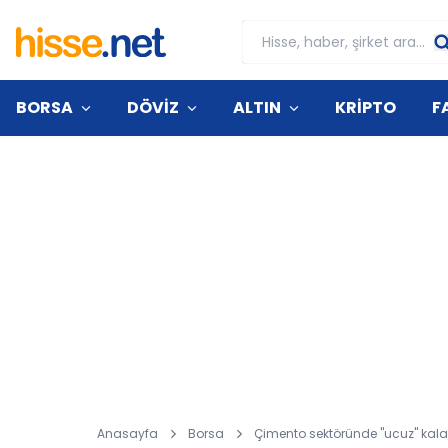
BORSA
DÖVİZ
ALTIN
KRİPTO
F
Anasayfa
Borsa
Çimento sektöründe "ucuz" kalan 