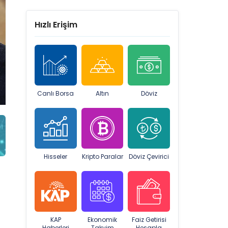
Hızlı Erişim
Canlı Borsa
Altın
Döviz
Hisseler
Kripto Paralar
Döviz Çevirici
KAP
Ekonomik
Faiz Getirisi
Haberleri
Takvim
Hesapla