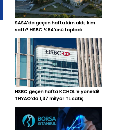
SASA'da geçen hafta kim aldı, kim
sattı? HSBC %64'ünü topladı
HSBC geçen hafta KCHOL'e yöneldi!
THYAO'da 1,37 milyar TL satış