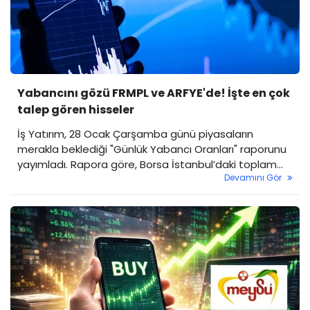
Yabancını gözü FRMPL ve ARFYE'de! İşte en çok
talep gören hisseler
İş Yatırım, 28 Ocak Çarşamba günü piyasaların
merakla beklediği "Günlük Yabancı Oranları" raporunu
yayımladı. Rapora göre, Borsa İstanbul’daki toplam
Devamını Gör
yabancı payı kan kaybederken, bazı hisselerdeki 10
günlük kesintisiz yabancı alımları dikkat çekiyor.