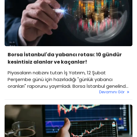
Borsa İstanbul'da yabancı rotası: 10 gündür
kesintisiz alanlar ve kaçanlar!
Piyasaların nabzını tutan İş Yatırım, 12 Şubat
Perşembe günü için hazırladığı "günlük yabancı
oranları" raporunu yayımladı. Borsa İstanbul genelinde
Devamını Gör
yabancı payı sınırlı bir geri çekilmeyle yüzde 36,55
seviyesine gerilerken, bazı hisselerdeki 10 günlük
kesintisiz yabancı girişi dikkat çekiyor.