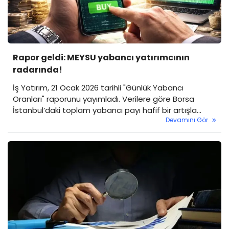
Rapor geldi: MEYSU yabancı yatırımcının
radarında!
İş Yatırım, 21 Ocak 2026 tarihli "Günlük Yabancı
Oranları" raporunu yayımladı. Verilere göre Borsa
İstanbul’daki toplam yabancı payı hafif bir artışla
Devamını Gör
yüzde 37 seviyesine yükselirken, bazı hisselerdeki 10
günlük kesintisiz yabancı girişi dikkat çekti.