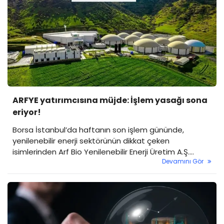
ARFYE yatırımcısına müjde: İşlem yasağı sona
eriyor!
Borsa İstanbul’da haftanın son işlem gününde,
yenilenebilir enerji sektörünün dikkat çeken
isimlerinden Arf Bio Yenilenebilir Enerji Üretim A.Ş.
Devamını Gör
(ARFYE) üzerindeki önemli bir engel kalkıyor. Sermaye
Piyasası Kurulu (SPK) kararları uyarınca devreye alınan
tedbirlerin süresi doluyor.