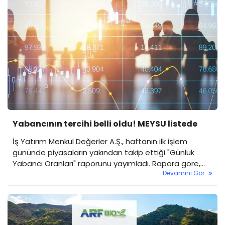
Yabancının tercihi belli oldu! MEYSU listede
İş Yatırım Menkul Değerler A.Ş., haftanın ilk işlem
gününde piyasaların yakından takip ettiği "Günlük
Yabancı Oranları" raporunu yayımladı. Rapora göre,
Devamını Gör
Borsa İstanbul’un toplam yabancı payı günlük bazda
-0.06 puanlık bir düşüşle yüzde 36,65 seviyesine
gerilerken, hisse bazlı hareketlerde keskin değişimler
gözlendi.