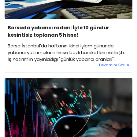
Borsada yabancı radarı: İşte 10 gündür
kesintisiz toplanan 5 hisse!
Borsa İstanbul'da haftanın ikinci işlem gününde
yabancı yatırımcıların hisse bazlı hareketleri netleşti.
İş Yatırım'ın yayınladığı "günlük yabancı oranları"
Devamını Gör
raporuna göre, borsadaki toplam yabancı payı yüzde
36,98 seviyesine yükselirken, bazı hisselerdeki istikrarlı
alım serisi dikkat çekti.