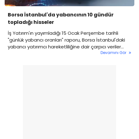
Borsa İstanbul'da yabancının 10 gündür
topladığı hisseler
İş Yatırım'ın yayımladığı 15 Ocak Perşembe tarihli
"günlük yabancı oranları" raporu, Borsa İstanbul'daki
yabancı yatırımcı hareketliliğine dair çarpıcı veriler
Devamını Gör
ortaya koydu. Borsada genel yabancı payı düşüş
gösterirken, bazı hisselerdeki istikrarlı alım serisi dikkat
çekti.