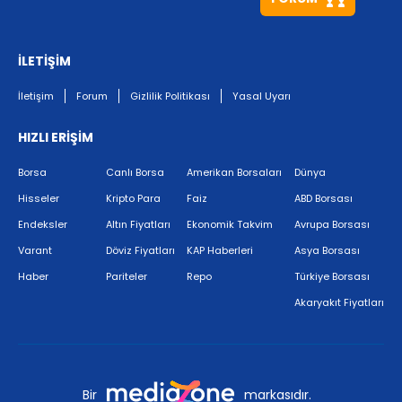
İLETİŞİM
İletişim
Forum
Gizlilik Politikası
Yasal Uyarı
HIZLI ERİŞİM
Borsa
Canlı Borsa
Amerikan Borsaları
Dünya
Hisseler
Kripto Para
Faiz
ABD Borsası
Endeksler
Altın Fiyatları
Ekonomik Takvim
Avrupa Borsası
Varant
Döviz Fiyatları
KAP Haberleri
Asya Borsası
Haber
Pariteler
Repo
Türkiye Borsası
Akaryakıt Fiyatları
Bir
markasıdır.