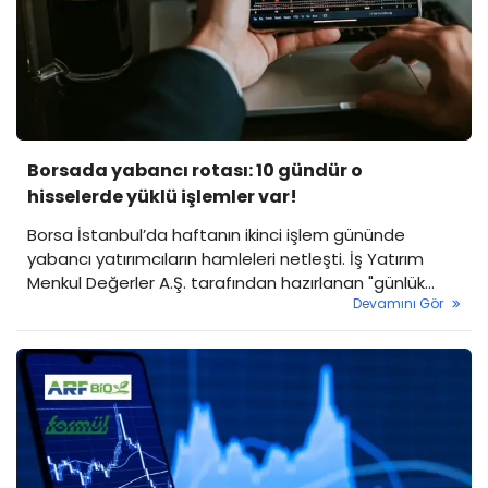
Borsada yabancı rotası: 10 gündür o
hisselerde yüklü işlemler var!
Borsa İstanbul’da haftanın ikinci işlem gününde
yabancı yatırımcıların hamleleri netleşti. İş Yatırım
Menkul Değerler A.Ş. tarafından hazırlanan "günlük
Devamını Gör
yabancı oranları" raporuna göre piyasadaki toplam
yabancı payı günlük bazda -0.29 puanlık sınırlı bir geri
çekilmeyle yüzde 36.84 seviyesine geriledi.