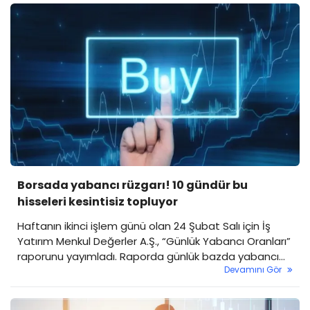
izleniyor. ARFYE hisse analizi, destek-direnç seviyeleri
ve güncel teknik görünüm yatırımcılar tarafından
yakından takip ediliyor.
Borsada yabancı rüzgarı! 10 gündür bu
hisseleri kesintisiz topluyor
Haftanın ikinci işlem günü olan 24 Şubat Salı için İş
Yatırım Menkul Değerler A.Ş., “Günlük Yabancı Oranları”
raporunu yayımladı. Raporda günlük bazda yabancı
Devamını Gör
payı artan ve azalan hisselerin yanı sıra, son günlerde
yabancı oranı kesintisiz artan ve düşen şirketler de
paylaşıldı.