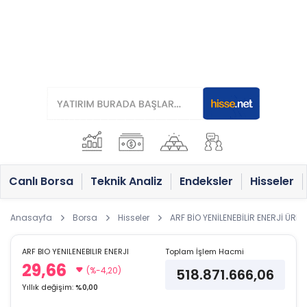
Canlı Borsa
Teknik Analiz
Endeksler
Hisseler
Anasayfa
Borsa
Hisseler
ARF BİO YENİLENEBİLİR ENERJİ ÜRETİ
ARF BIO YENILENEBILIR ENERJI
Toplam İşlem Hacmi
29,66
(%-4,20)
518.871.666,06
Yıllık değişim:
%0,00