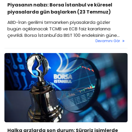
Piyasanın nabzı: Borsa İstanbul ve küresel
piyasalarda gün başlarken (23 Temmuz)
ABD-İran gerilimi tırmanırken piyasalarda gözler
bugün açıklanacak TCMB ve ECB faiz kararlarına
çevrildi. Borsa İstanbul'da BIST 100 endeksinin güne
Devamını Gör
yatay başlaması bekleniyor.
Halka arzlarda son durum: Sürpriz isimlerde