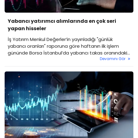
Yabancı yatırımcı alımlarında en çok seri
yapan hisseler
İş Yatırım Menkul Değerler’in yayınladığı "günlük
yabancı oranları" raporuna göre haftanın ilk işlem
gününde Borsa İstanbul’da yabancı takas oranındaki
Devamını Gör
genel düşüşe rağmen, bazı hisselerdeki istikrarlı
yabancı alımları dikkat çekti.