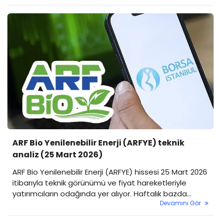
yabancı oranı sürekli değişim gösteren hisselere yer
verildi.
ARF Bio Yenilenebilir Enerji (ARFYE) teknik
analiz (25 Mart 2026)
ARF Bio Yenilenebilir Enerji (ARFYE) hissesi 25 Mart 2026
itibarıyla teknik görünümü ve fiyat hareketleriyle
yatırımcıların odağında yer alıyor. Haftalık bazda
Devamını Gör
yüzde 14,37'lik yükselişle dikkat çeken hissede, güçlü
trend korunurken kısa vadeli düzeltme sinyalleri de