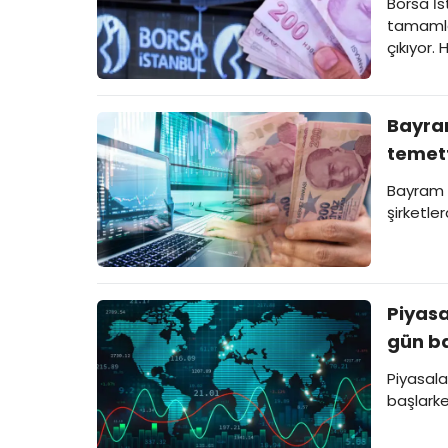
Borsa İs
tamamlan
çıkıyor. 
Bayram
temet
Bayram d
şirketle
Piyasa
gün ba
Piyasala
başlarken