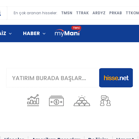
En çok aranan hisseler:
TMSN
TTRAK
ARDYZ
PRKAB
TTKO
AİZ
HABER