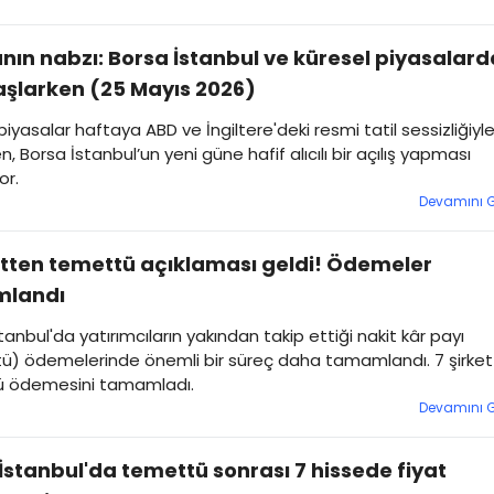
nın nabzı: Borsa İstanbul ve küresel piyasalard
şlarken (25 Mayıs 2026)
piyasalar haftaya ABD ve İngiltere'deki resmi tatil sessizliğiyl
n, Borsa İstanbul’un yeni güne hafif alıcılı bir açılış yapması
or.
Devamını 
etten temettü açıklaması geldi! Ödemeler
landı
tanbul'da yatırımcıların yakından takip ettiği nakit kâr payı
ü) ödemelerinde önemli bir süreç daha tamamlandı. 7 şirket
 ödemesini tamamladı.
Devamını 
İstanbul'da temettü sonrası 7 hissede fiyat