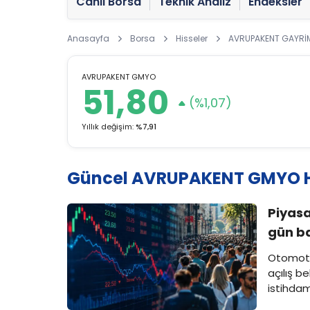
Canlı Borsa
Teknik Analiz
Endeksler
Anasayfa
Borsa
Hisseler
AVRUPAKENT GAYRİME
AVRUPAKENT GMYO
51,80
(%1,07)
Yıllık değişim:
%7,91
Güncel AVRUPAKENT GMYO H
Piyasa
gün b
Otomoti
açılış b
istihdam