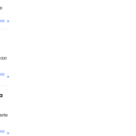
ne
Gör
azı
Gör
a
erle
Gör