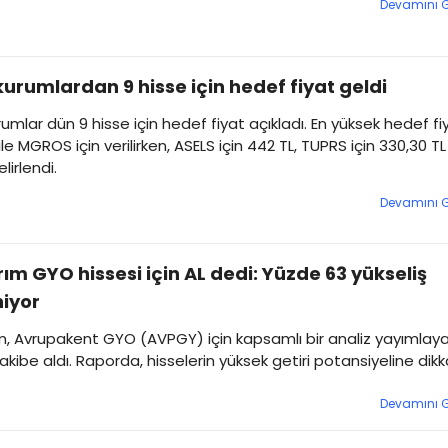
Devamını 
kurumlardan 9 hisse için hedef fiyat geldi
rumlar dün 9 hisse için hedef fiyat açıkladı. En yüksek hedef fi
ile MGROS için verilirken, ASELS için 442 TL, TUPRS için 330,30 TL
lirlendi.
Devamını 
ırım GYO hissesi için AL dedi: Yüzde 63 yükseliş
iyor
ım, Avrupakent GYO (AVPGY) için kapsamlı bir analiz yayımlay
takibe aldı. Raporda, hisselerin yüksek getiri potansiyeline dik
Devamını 