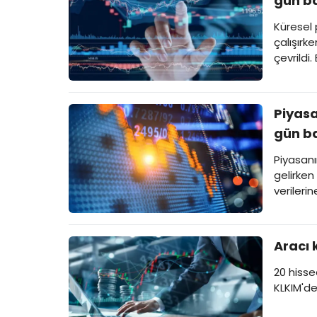
gün b
Küresel
çalışırk
çevrildi
bekleniy
Piyasa
gün b
Piyasanı
gelirken
verilerin
Aracı 
20 hisse
KLKIM'de