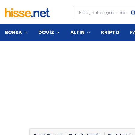
BORSA
DÖVİZ
ALTIN
KRİPTO
F