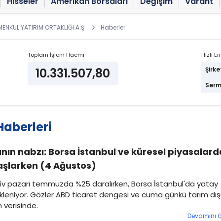
Hisseler
Amerikan Borsaları
Değişim
Varant
NKUL YATIRIM ORTAKLIĞI A.Ş.
Haberler
Toplam İşlem Hacmi
Hızlı Er
10.331.507,80
Şirke
Serm
aberleri
nın nabzı: Borsa İstanbul ve küresel piyasalard
aşlarken (4 Ağustos)
v pazarı temmuzda %25 daralırken, Borsa İstanbul'da yatay
ekleniyor. Gözler ABD ticaret dengesi ve cuma günkü tarım dış
 verisinde.
Devamını 