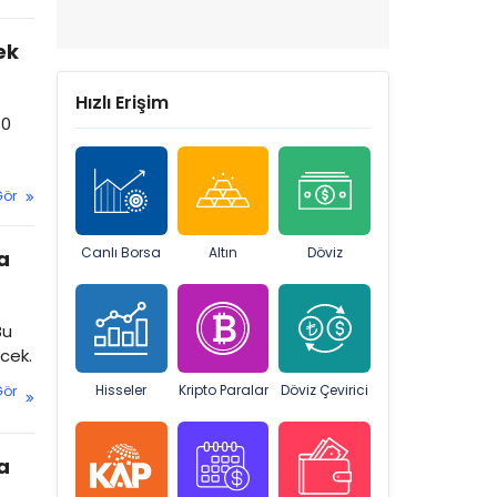
ek
Hızlı Erişim
10
Gör
Canlı Borsa
Altın
Döviz
a
Bu
ecek.
Hisseler
Kripto Paralar
Döviz Çevirici
Gör
a