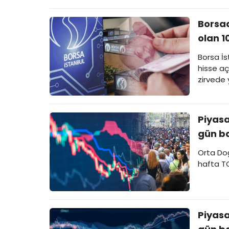
Borsad
olan 1
Borsa İs
hisse aç
zirvede y
Piyasa
gün b
Orta Doğ
hafta TC
Piyasa