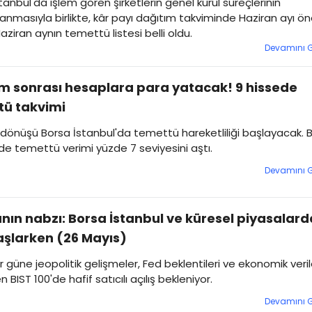
tanbul'da işlem gören şirketlerin genel kurul süreçlerinin
masıyla birlikte, kâr payı dağıtım takviminde Haziran ayı ö
Haziran aynın temettü listesi belli oldu.
Devamını 
 sonrası hesaplara para yatacak! 9 hissede
tü takvimi
önüşü Borsa İstanbul'da temettü hareketliliği başlayacak. B
rde temettü verimi yüzde 7 seviyesini aştı.
Devamını 
nın nabzı: Borsa İstanbul ve küresel piyasalard
şlarken (26 Mayıs)
r güne jeopolitik gelişmeler, Fed beklentileri ve ekonomik veril
 BIST 100'de hafif satıcılı açılış bekleniyor.
Devamını 