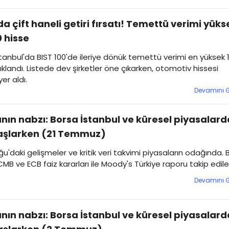
a çift haneli getiri fırsatı! Temettü verimi yüks
0 hisse
tanbul'da BIST 100'de ileriye dönük temettü verimi en yüksek 
ıklandı. Listede dev şirketler öne çıkarken, otomotiv hissesi
er aldı.
Devamını 
nın nabzı: Borsa İstanbul ve küresel piyasalard
aşlarken (21 Temmuz)
u'daki gelişmeler ve kritik veri takvimi piyasaların odağında. 
MB ve ECB faiz kararları ile Moody's Türkiye raporu takip edil
Devamını 
nın nabzı: Borsa İstanbul ve küresel piyasalard