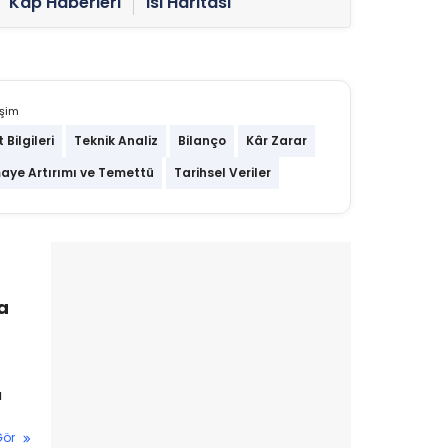
Kap Haberleri
Isı Haritası
işim
t Bilgileri
Teknik Analiz
Bilanço
Kâr Zarar
aye Artırımı ve Temettü
Tarihsel Veriler
a
ı
Gör