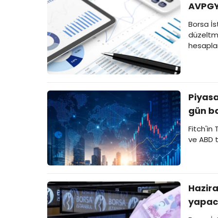
AVPGY'
Borsa İ
düzeltme
hesapla
Piyasa
gün ba
Fitch'in
ve ABD ta
Hazira
yapac