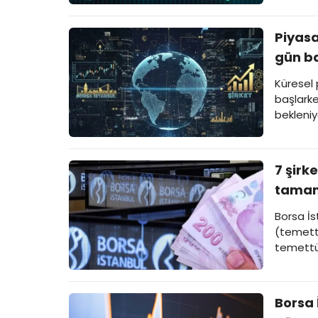
Piyasa
gün ba
Küresel 
başlarke
bekleniy
7 şirk
tamam
Borsa İs
(temett
temettü
Borsa 