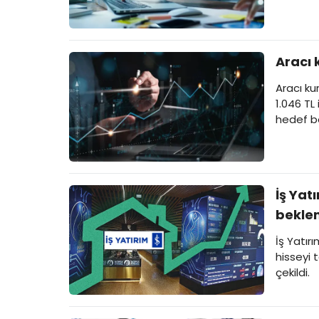
Aracı 
Aracı ku
1.046 TL 
hedef be
İş Yat
beklen
İş Yatır
hisseyi 
çekildi.