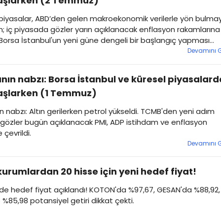
aşlarken (2 Temmuz)
 piyasalar, ABD’den gelen makroekonomik verilerle yön bulma
en; iç piyasada gözler yarın açıklanacak enflasyon rakamlarına
. Borsa İstanbul'un yeni güne dengeli bir başlangıç yapması
or.
Devamını 
nın nabzı: Borsa İstanbul ve küresel piyasalard
aşlarken (1 Temmuz)
n nabzı: Altın gerilerken petrol yükseldi. TCMB'den yeni adım
 gözler bugün açıklanacak PMI, ADP istihdam ve enflasyon
e çevrildi.
Devamını 
kurumlardan 20 hisse için yeni hedef fiyat!
de hedef fiyat açıklandı! KOTON'da %97,67, GESAN'da %88,92,
 %85,98 potansiyel getiri dikkat çekti.