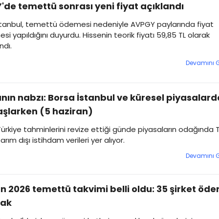
de temettü sonrası yeni fiyat açıklandı
stanbul, temettü ödemesi nedeniyle AVPGY paylarında fiyat
si yapıldığını duyurdu. Hissenin teorik fiyatı 59,85 TL olarak
ndı.
Devamını 
nın nabzı: Borsa İstanbul ve küresel piyasalard
şlarken (5 haziran)
 Türkiye tahminlerini revize ettiği günde piyasaların odağında 
rım dışı istihdam verileri yer alıyor.
Devamını 
n 2026 temettü takvimi belli oldu: 35 şirket öd
ak