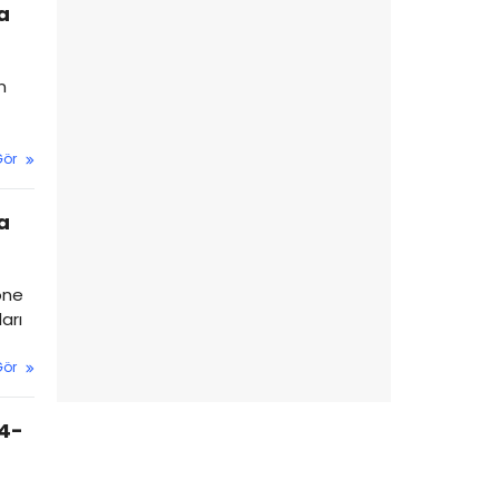
a
n
Gör
a
öne
arı
Gör
(4-