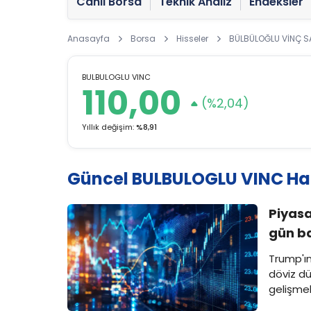
Canlı Borsa
Teknik Analiz
Endeksler
Anasayfa
Borsa
Hisseler
BÜLBÜLOĞLU VİNÇ SA
BULBULOGLU VINC
110,00
(%2,04)
Yıllık değişim:
%8,91
Güncel BULBULOGLU VINC Hab
Piyasa
gün ba
Trump'ın
döviz dü
gelişmel