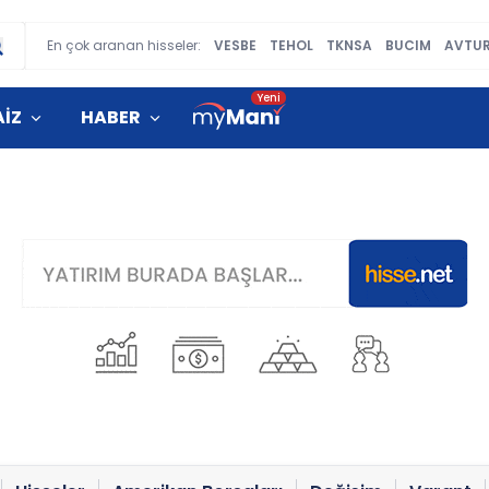
En çok aranan hisseler:
VESBE
TEHOL
TKNSA
BUCIM
AVTU
AİZ
HABER