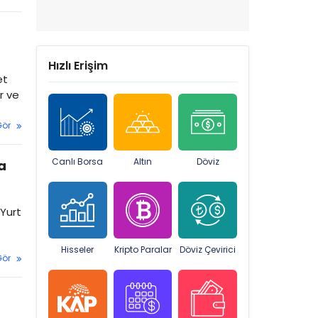
Hızlı Erişim
et
r ve
Gör
Canlı Borsa
Altın
Döviz
a
 Yurt
Hisseler
Kripto Paralar
Döviz Çevirici
Gör