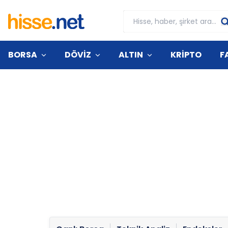
BORSA
DÖVİZ
ALTIN
KRİPTO
F