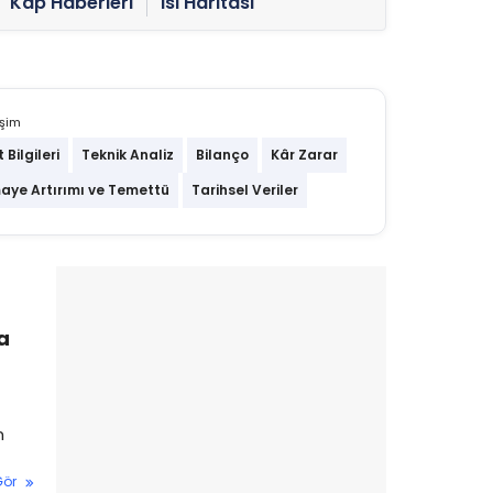
Kap Haberleri
Isı Haritası
işim
t Bilgileri
Teknik Analiz
Bilanço
Kâr Zarar
aye Artırımı ve Temettü
Tarihsel Veriler
a
n
Gör