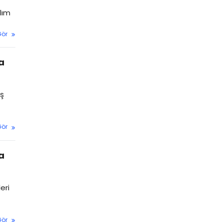
ılım
Gör
a
aş
Gör
a
eri
Gör