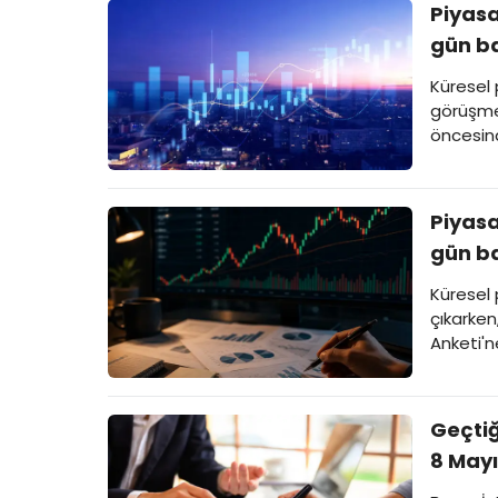
Piyasa
gün ba
Küresel 
görüşmel
öncesind
Piyasa
gün ba
Küresel 
çıkarken
Anketi'ne
Geçtiğ
8 Mayı