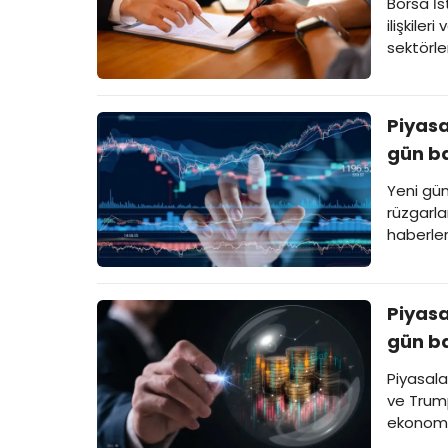
Borsa İs
ilişkile
sektörler
Piyasa
gün ba
Yeni gün
rüzgarla
haberleri
Piyasa
gün ba
Piyasala
ve Trum
ekonomi