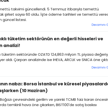
acak
mettü takvimi güncellendi. 5 Temmuz itibarıyla temettü
k şirket sayısı 60 oldu. İşte ödeme tarihleri ve temettü vere
n güncel listesi.
Devamını 
klı tüketim sektörünün en değerli hisseleri ve
 analizi!
ı tüketim sektöründe OZATD 124,863 milyon TL piyasa değeriy
yer aldı. Çarpan analizinde ise IHEVA, ARCLK ve SNICA öne çıktı
Devamını 
nın nabzı: Borsa İstanbul ve küresel piyasalard
şlarken (10 Haziran)
oğazı çevresindeki gerilim ve yarınki TCMB faiz kararı önces
rda temkinli hava öne çıkarken, BIST100'de satış baskısı