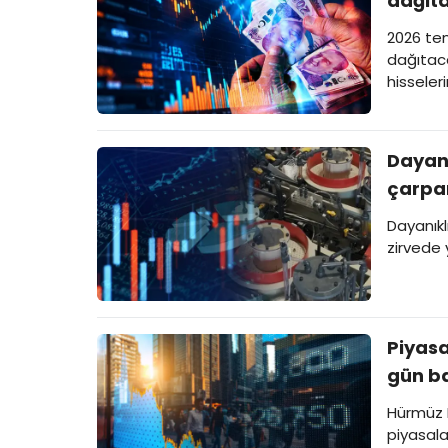
dağıt
2026 te
dağıtaca
hisseleri
Dayanı
çarpan
Dayanıkl
zirvede 
Piyasa
gün ba
Hürmüz B
piyasala