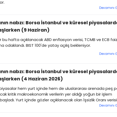
or.
Devamını 
nın nabzı: Borsa İstanbul ve küresel piyasalard
şlarken (9 Haziran)
r bu hafta açıklanacak ABD enflasyon verisi, TCMB ve ECB fai
ına odaklandı. BIST 100'de yatay açılış bekleniyor.
Devamını 
nın nabzı: Borsa İstanbul ve küresel piyasalard
şlarken (4 Haziran 2026)
 piyasalar hem yurt içinde hem de uluslararası arenada peş 
cak kritik makroekonomik verilerin yer aldığı yoğun bir işlem
aşladı. Yurt içinde gözler açıklanacak olan İşsizlik Oranı veris
ken, yarın gelecek kritik TÜFE (Enflasyon) raporu öncesinde
Devamını 
ılarda temkinli bir bekleyiş hakim.