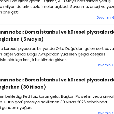
tanbul'da işlem gören 13 şirket, 4-8 Mayıs haftasında yeni iş
ri ve milyon dolarlık sözleşmeler açıkladı. Savunma, enerji ve yaz
i öne çıktı.
Devamını 
nın nabzı: Borsa İstanbul ve küresel piyasalard
şlarken (5 Mayıs)
e küresel piyasalar, bir yanda Orta Doğu’dan gelen sert sav
rı, diğer yanda Doğu Avrupa’dan yükselen geçici ateşkes
yle oldukça karışık bir iklimde giriyor.
Devamını 
nın nabzı: Borsa İstanbul ve küresel piyasalard
şlarken (30 Nisan)
rın beklediği Fed faiz kararı geldi. Başkan Powell’ın veda sinyall
p-Putin görüşmesiyle şekillenen 30 Nisan 2026 sabahında,
 gündemi yoğun.
Devamını 