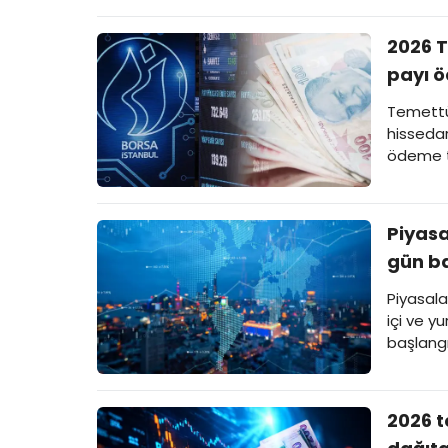
2026 T
payı 
Temettü 
hissedar
ödeme ta
Piyasa
gün b
Piyasala
içi ve yu
başlang
2026 t