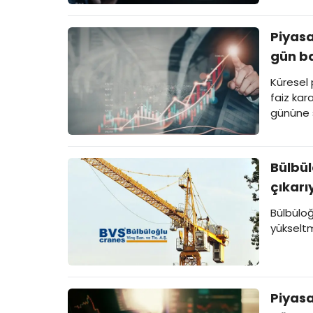
Piyasa
gün ba
Küresel 
faiz kara
gününe s
Bülbül
çıkarı
Bülbüloğ
yükseltm
Piyasa