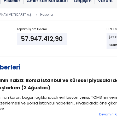
Hisseler
Amerikan Borsaları
Değişim
Varant
NAYİ VE TİCARET A.Ş.
Haberler
Toplam İşlem Hacmi
Hızlı Er
57.947.412,90
Şirke
Serm
erleri
nın nabzı: Borsa İstanbul ve küresel piyasalard
şlarken (3 Ağustos)
 İran kararı, bugün açıklanacak enflasyon verisi, TCMB'nin yeni
zenlemesi ve Borsa İstanbul haberleri... Piyasalarda öne çıka
er.
Devamını 