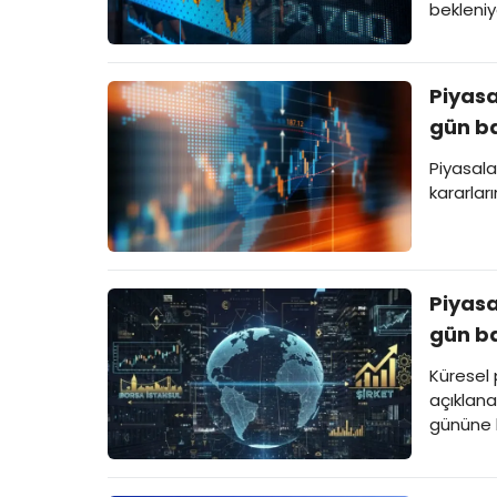
bekleniy
Piyasa
gün ba
Piyasala
kararlar
Piyasa
gün ba
Küresel
açıklana
gününe b
çevrilir
yatırımc