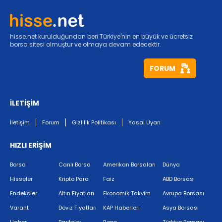
hisse.net kurulduğundan beri Türkiye'nin en büyük ve ücretsiz
borsa sitesi olmuştur ve olmaya devam edecektir.
FORUM
İLETİŞİM
İletişim
Forum
Gizlilik Politikası
Yasal Uyarı
HIZLI ERİŞİM
Borsa
Canlı Borsa
Amerikan Borsaları
Dünya
Hisseler
Kripto Para
Faiz
ABD Borsası
Endeksler
Altın Fiyatları
Ekonomik Takvim
Avrupa Borsası
Varant
Döviz Fiyatları
KAP Haberleri
Asya Borsası