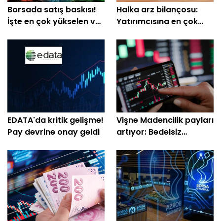
Borsada satış baskısı!
Halka arz bilançosu:
İşte en çok yükselen ve
Yatırımcısına en çok
düşen hisseler
kazandıranlar belli oldu
EDATA'da kritik gelişme!
Vişne Madencilik payları
Pay devrine onay geldi
artıyor: Bedelsiz
açıklaması geldi