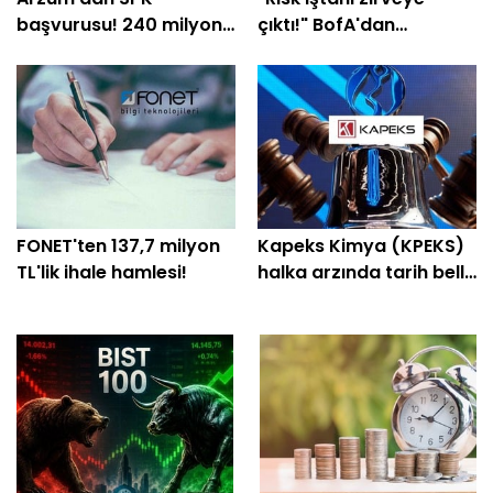
başvurusu! 240 milyon
çıktı!" BofA'dan
TL'lik plan açıklandı
yatırımcılara "temkinli
olun" uyarısı
FONET'ten 137,7 milyon
Kapeks Kimya (KPEKS)
TL'lik ihale hamlesi!
halka arzında tarih belli
oldu! Geri sayım başladı