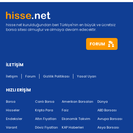
hisse.net kurulduğundan beri Türkiye'nin en büyük ve ücretsiz
borsa sitesi olmuştur ve olmaya devam edecektir.
FORUM
İLETİŞİM
İletişim
Forum
Gizlilik Politikası
Yasal Uyarı
HIZLI ERİŞİM
Borsa
Canlı Borsa
Amerikan Borsaları
Dünya
Hisseler
Kripto Para
Faiz
ABD Borsası
Endeksler
Altın Fiyatları
Ekonomik Takvim
Avrupa Borsası
Varant
Döviz Fiyatları
KAP Haberleri
Asya Borsası