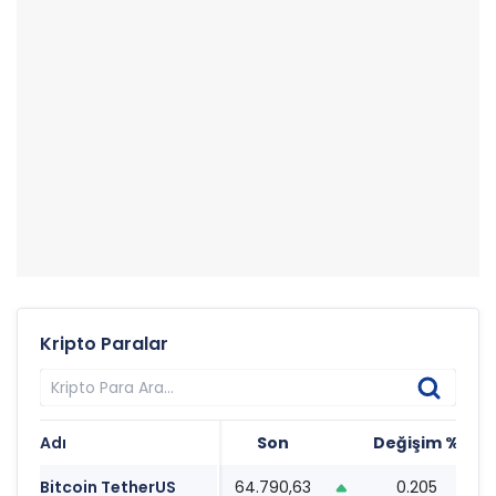
Kripto Paralar
Adı
Son
Değişim %
T
Bitcoin TetherUS
64.790,63
0.205
2