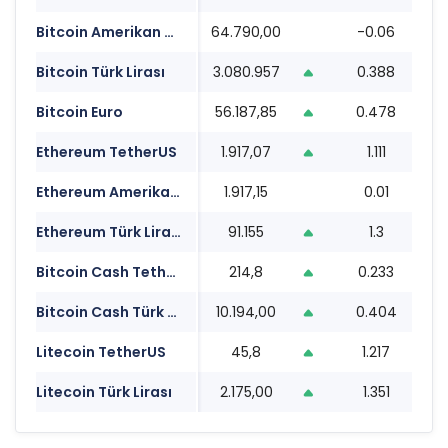
Bitcoin Amerikan Doları
64.790,00
-0.06
2
Bitcoin Türk Lirası
3.080.957
0.388
2
Bitcoin Euro
56.187,85
0.478
2
Ethereum TetherUS
1.917,07
1.111
2
Ethereum Amerikan Doları
1.917,15
0.01
2
Ethereum Türk Lirası
91.155
1.3
2
Bitcoin Cash TetherUS
214,8
0.233
2
Bitcoin Cash Türk Lirası
10.194,00
0.404
2
Litecoin TetherUS
45,8
1.217
2
Litecoin Türk Lirası
2.175,00
1.351
2