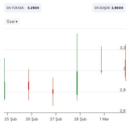
EN YÜKSEK:
3,2500
EN DÜŞÜK:
2,9000
Özel ▾
3,2
3
2,8
2,6
25 Şub
26 Şub
27 Şub
28 Şub
1 Mar