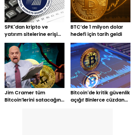
SPK'dan kripto ve
BTC’de 1 milyon dolar
yatırım sitelerine erişim
hedefi için tarih geldi
engeli
Jim Cramer tüm
Bitcoin'de kritik güvenlik
Bitcoin’lerini satacağını
açığı! Binlerce cüzdan
açıkladı
etkilendi