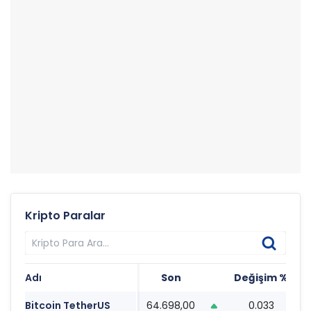
Kripto Paralar
Adı
Son
Değişim %
T
Bitcoin TetherUS
64.698,00
0.033
1