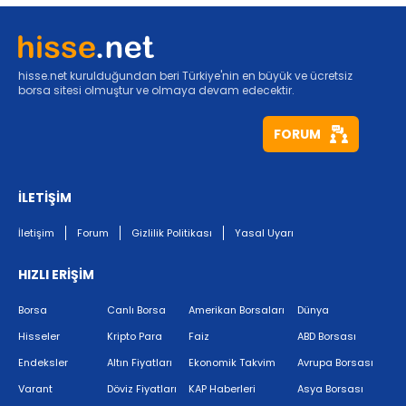
hisse.net kurulduğundan beri Türkiye'nin en büyük ve ücretsiz
borsa sitesi olmuştur ve olmaya devam edecektir.
FORUM
İLETİŞİM
İletişim
Forum
Gizlilik Politikası
Yasal Uyarı
HIZLI ERİŞİM
Borsa
Canlı Borsa
Amerikan Borsaları
Dünya
Hisseler
Kripto Para
Faiz
ABD Borsası
Endeksler
Altın Fiyatları
Ekonomik Takvim
Avrupa Borsası
Varant
Döviz Fiyatları
KAP Haberleri
Asya Borsası