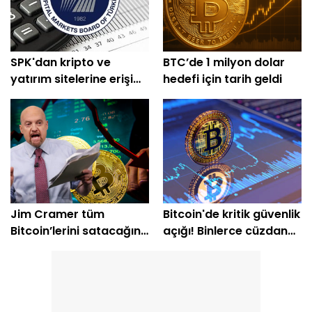
SPK'dan kripto ve
BTC’de 1 milyon dolar
yatırım sitelerine erişim
hedefi için tarih geldi
engeli
Jim Cramer tüm
Bitcoin'de kritik güvenlik
Bitcoin’lerini satacağını
açığı! Binlerce cüzdan
açıkladı
etkilendi