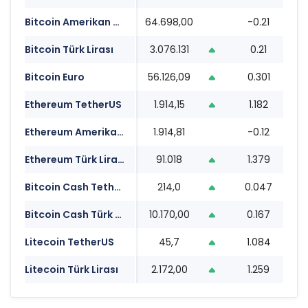
Bitcoin Amerikan Doları
64.698,00
-0.21
1
Bitcoin Türk Lirası
3.076.131
0.21
1
Bitcoin Euro
56.126,09
0.301
1
Ethereum TetherUS
1.914,15
1.182
1
Ethereum Amerikan Doları
1.914,81
-0.12
1
Ethereum Türk Lirası
91.018
1.379
1
Bitcoin Cash TetherUS
214,0
0.047
1
Bitcoin Cash Türk Lirası
10.170,00
0.167
1
Litecoin TetherUS
45,7
1.084
1
Litecoin Türk Lirası
2.172,00
1.259
1